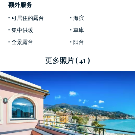
客廳，由於四扇大窗戶而顯得格外明亮，全部面
额外服务
向大海，隨後是一個用餐廚房、兩間臥室和兩間
可居住的露台
海滨
浴室。
集中供暖
車庫
壯觀的樓梯通向樓上，在那裡我們找到一個帶大
窗戶的開放式廚房的起居區。從這裡我們進入一
全景露台
阳台
個美麗的露台，非常適合在露天享受完全放鬆的
時刻。我們繼續進行同樣全景的書房，兩間臥
更多
照片
( 41 )
室，其中主臥室寬敞，一間現代化的浴室和一個
帶洗衣房的大廚房區。
其位於拉帕洛歷史中心的優越海濱位置，以及陽
光明媚和停車車庫的存在，使這家酒店以奢華和
舒適的名義成為海邊度假的完美選擇。