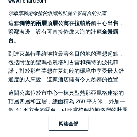
www.lionard.com
帶車庫和俯瞰拉帕洛灣的壯麗全景露台的公寓
這套
獨特的兩層頂層公寓
在
拉帕洛
鎮中心
出售
，
緊鄰海邊，設有可直接俯瞰大海的壯麗
全景露
台
。
到達萊萬特里維埃拉最著名目的地的理想起點，
包括附近的聖瑪格麗塔利古雷和獨特的波托菲
諾，對於那些夢想在夢幻般的環境中享受最大舒
適度的人來說，這家酒店擁有令人羨慕的位置。
這間公寓位於市中心一棟典型熱那亞風格建築的
頂層四層和五層，總面積為 260 平方米，外加一
個 30 平方米的露台，可欣賞整個拉帕洛灣的壯麗
景色.
阅读全部
兩層中的第一層設有一個極具代表性的大型三人