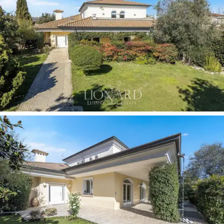
4.5公尺的室內游泳池
，透過俯瞰花園的大面積玻
璃結構，泳池周圍光線充足。木地板和室內日光
浴區讓您一年四季都能在完全私密的環境中享受
游泳的樂趣。泳池旁是休閒區、可配備齊全的健
身房、設有專屬房間的水療區以及帶壁爐的休息
室，是放鬆身心、享受私密社交時光的理想場
所。同一層還設有設備間和大型
三車位車庫，
確
保車輛停放的便利性和安全性。
頂層空間內部與下層相連，層高適宜，並設有通
往全景露台的開口，可作為額外的私人起居室、
書房、愛好室或客房套間。自然光線透過寬大的
窗戶和通往室外的開口灑入室內，淺色地板和中
性色調的牆面使空間可根據居住者的需求輕鬆定
制。整棟別墅均採用高品質的裝潢材料、雙層玻
璃窗和先進的系統，確保居住舒適度和節能效
果。