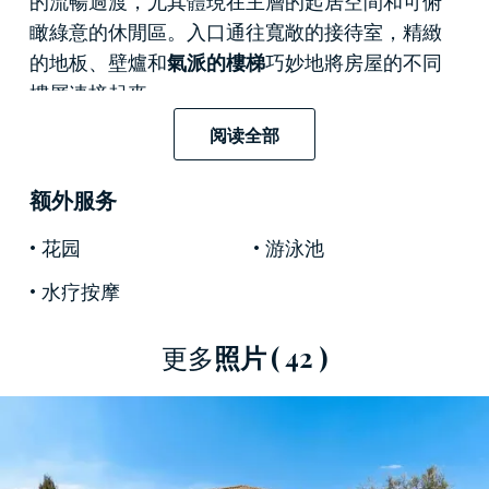
瞰綠意的休閒區。入口通往寬敞的接待室，精緻
的地板、壁爐和
氣派的樓梯
巧妙地將房屋的不同
樓層連接起來。
阅读全部
一樓主要用於日常生活和娛樂，寬敞的起居空間
分為主客廳、閱讀區和餐廳，透過落地窗均可欣
额外服务
賞門廊和花園的景色。明亮實用的廚房與另一個
非正式用餐區和室外相連，非常適合家庭使用和
花园
游泳池
私人廚師服務。同一層還設有主要睡眠區，
主臥
水疗按摩
室配有步入式衣帽間和獨立衛浴
，裝飾精緻，並
可便捷通往各個服務區域。此外，該層還設有第
二間臥室，非常適合招待客人或兒童，以及一間
更多
照片
( 42 )
供該層使用的浴室。
地下室是這處房產的健康中心，被設計成一個真
正的
私人水療中心
。這裡設有一個
約10.8公尺 x