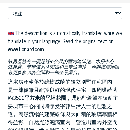
The description is automatically translated while we
translate in your language. Read the original text on
www.lionard.com
該房產擁有一個超過10公尺的室內游泳池、水療中心、
健身房、帶壁爐的休閒區和三車位車庫，而閣樓層則設
有更多多功能空間和一個全景露台。
這處房產坐落於綠樹成蔭的獨立別墅住宅區內，
是一棟優雅且維護良好的現代住宅，四周環繞著
約
3500平方米的平坦花園，是
那些希望在遠離主
要城市中心的同時享受寧靜生活人士的理想之
選。簡潔流暢的建築線條與大面積的玻璃幕牆相
得益彰，自然光線灑滿室內，營造出室內外空間
的流暢過渡，尤其體現在主層的起居空間和可俯