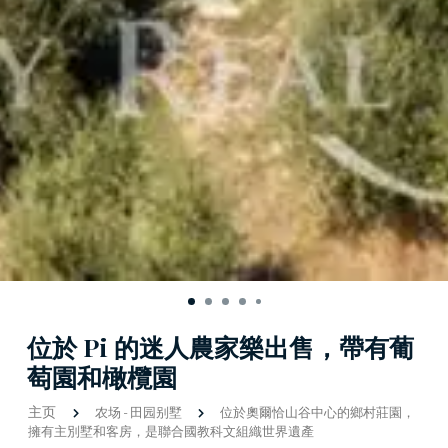
位於 Pi 的迷人農家樂出售，帶有葡
萄園和橄欖園
主页
农场
-
田园别墅
位於奧爾恰山谷中心的鄉村莊園，
擁有主別墅和客房，是聯合國教科文組織世界遺產