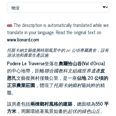
The description is automatically translated while we
translate in your language. Read the original text on
www.lionard.com
托斯卡納文藝復興時期風景中的 20 公頃專屬農舍，設有
游泳池和農業生產設施
Podere Le Traverse
坐落在
奧爾恰山谷(Val d'Orcia)
的中心地帶，距離
聯合國教科文組織世界遺產
皮
恩扎
文藝復興村僅幾公里，是一座
佔地 20 公頃的
正宗農業莊園
，體現了
托斯卡納鄉村
最純粹的精
髓。
該房產包括
兩棟鄉村風格的建築
，總面積為
550 平
方米
，周圍環繞著風景如畫的
起伏的綠色山丘、