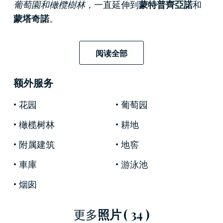
葡萄園和橄欖樹林，
一直延伸到
蒙特普齊亞諾
和
蒙塔奇諾
。
主別墅
面積為
360 平方米
，分為三層，
門廊和涼
廊
面積為
55 平方米
，另外還有
阅读全部
70 平方米
的
車庫
和
地下室
。
额外服务
在底樓，
前馬厩
的古老魅力被改造成一個寬敞的
客廳，保留了
原有的拱形天花板
，旁邊還有四間
花园
葡萄园
臥室和三間浴室，其中一間是帶私人休息區的
連
橄榄树林
耕地
接浴室
。
附属建筑
地窖
一樓設有帶休閒區的大廚房、兩間帶浴室的臥室
車庫
游泳池
和一間洗衣房，而風景如畫的
塔樓房間
則設有俯
瞰山谷的全景書房。
烟囱
賓館
面積為
100 平方米，
設有三間帶浴室和獨立通
更多
照片
( 34 )
道的臥室、一個適合製作當地特色菜的大型廚房