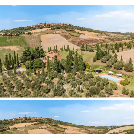
實驗室以及一個舒適的起居區。
這種配置使其非常適合
農業旅遊接待
或作為員工
住宿，確保真實環境中的
隱私
和功能。
莊園的中心是
佔地一公頃的園景花園
，環繞著
游
泳池
，營造出一片俯瞰
奧爾恰山谷 (Val d'Orcia)
風
景的寧靜綠洲。
該
農田
包括
17 公頃耕地
、
1 公頃葡萄園
和
1 公頃
橄欖園
，具有生產
葡萄酒
和
橄欖油的
真正潛力，
這兩者都是
錫耶納鄉村
的標誌。
廣闊的戶外空間
經過精心設計，位於耕地和自然
區域之間，讓人們充分體驗
托斯卡納鄉村
的緩慢
節奏，夕陽將山丘染成金色，只有蟬鳴打破寧
靜。