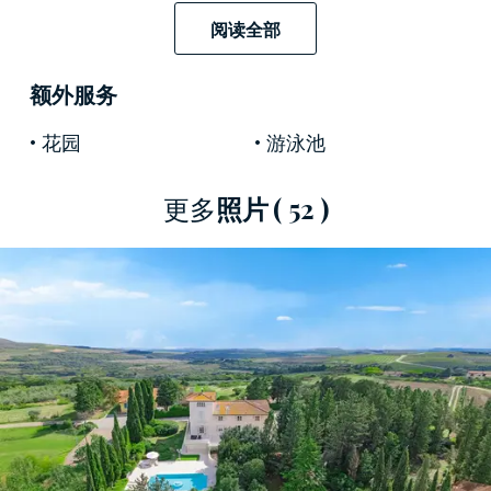
飯店地理位置優越，
距離佛羅倫斯僅 30 分鐘路
阅读全部
程
，享有畫中般的寧靜山巒，同時又毗鄰該地區
的主要藝術之城。事實上，只需很短的車程即可
额外服务
到達
錫耶納、比薩和盧卡等著名的文化目的地。
花园
游泳池
該別墅是新藝術風格建築的宏偉典範，這種風格
植根於 20 世紀初，以
弧形線條和精緻的裝飾細節
更多
照片
( 52 )
為特徵。壁畫天花板、線條和灰泥裝飾仍然讓人
回想起那個歷史時期的真實之美，反映在這座奇
妙的莊園內。這種建築精緻與
翻新工程
相結合，
使別墅變得
舒適且實用，適合現代生活。
建築分佈在三層樓。主樓層設有帶壁爐的寬敞客
廳，可俯瞰花園和游泳池，歡迎客人的光臨。起
居區還包括一間大餐廳、一間配有浪漫白木格子
天花板的就餐廚房，以及一間可改造成客房的額
外起居室。從
所有房間的鑲木地板到壁畫天花板