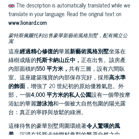
The description is automatically translated while we
translate in your language. Read the original text on
www.lionard.com
蒙特斯佩爾托利出售豪華新藝術風格別墅，配有獨立公
寓
這座
經過精心修復的
華麗
新藝術風格別墅
坐落在
綠樹成蔭的
托斯卡納山丘中，
正在出售。該房產
內部面積約
550 平方米，
共有三層，設有六間臥
室。這座建築瑰寶的內部保存完好，採用
高水準
的飾面
，增強了 20 世紀初的原始優雅氣息。外
部，一個
4,000 平方米的私人公園
設有一個帶按摩
浴缸的華麗
游泳池
和一個被大自然包圍的陽光露
台：真正的寧靜與放鬆的綠洲。
這棟待售的豪華別墅周圍環繞著
令人驚嘆的風
景
，沉浸在托斯卡納鄉村典型的繁茂自然之中。