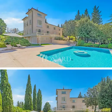
設有雙通道和現代化技術設施。
這座宏偉的待售別墅對於那些希望住在一處
享有
盛譽的房產的
人來說是一個獨特的機會，這裡沉
浸在綠色之中，但又可以輕鬆到達托斯卡納的文
化奇觀，這裡的每個細節都經過精心設計，旨在
提供與環境完全和諧的獨特生活體驗。