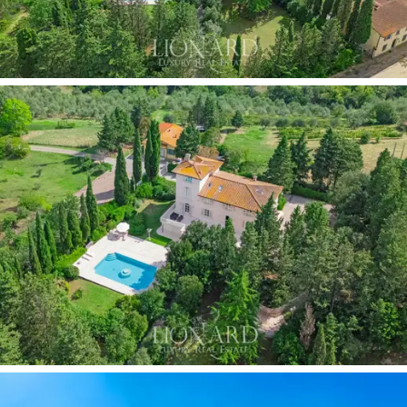
和三維灰泥裝飾細節，
每個細節都傳達出永恆的
優雅。睡眠區位於樓上，透過巨大的白色大理石
樓梯到達，設有一間帶連接浴室的主套房、兩間
帶連接浴室的雙人臥室、一間帶連接浴室的單人
臥室和一間位於在
塔樓上，
可以欣賞到周圍鄉村
的壯麗景色。別墅周圍是一個
露台
，設有戶外用
餐區，非常適合在日落時享用夏季晚餐，並沿著
鋼琴大廳的整個輪廓延伸。該物業
在一樓設有一
間獨立公寓，
非常適合員工入住，並設有客廳、
廚房、帶浴室的臥室和洗衣房。
別墅外，約 4000 平方米的維護良好的公園環繞著
別墅，營造出
絕對私密和寧靜的氛圍。
綠樹成蔭
的大道直接通往 12x7 公尺的
泳池
區，提供充足的
放鬆空間。游泳池設有
水力按摩
噴頭，周圍環繞
著石灰
華陽光露台。
飯店設有大型私人
停車場
，