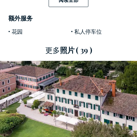
意大利風格的花園
，它的幾何景觀保存完好，其
中有幾座19 世紀的雕像和一座特色建築。
额外服务
在這座待售的莊嚴莊園的所有建築中，最核心的
花园
私人停车位
是這座
19 世紀的莊園
，由
三層樓
組成，平面呈矩
形。立面呈現典型的 19 世紀對稱風格，裝飾有楣
更多
照片
( 39 )
梁門窗，兩個較小的橫向延伸部分 Barchessa 從中
展開，其中一個延伸至寬敞的露台。整棟建築共
有
7間臥室
和
11間浴室
。
儘管沒有太多書面證據證明這座建築群輝煌的過
去，但人們認為這座宮殿是在弗朗切斯科·贊尼爾
(Francesco Zannier) 的要求下於19 世紀早期建造
的，後來歸貴族瓦里奧拉(Variola) 家族擁有，該家
族以透過其小麥加工而聞名。 20 世紀，該建築被
義大利軍隊徵用，改建為野戰醫院，在第一次世
界大戰期間為所謂的第三集團軍提供了大量床