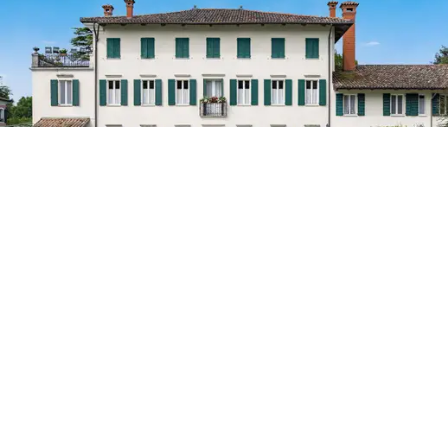
護良好的公園的前線景色。還設有一個大型停車
場。
這座宏偉的 19 世紀建築群
位於
弗留利-威尼斯朱利
亞 (Friuli-Venezia Giulia)
中心，待售，對於那些夢想
生活在古老的宏偉環境中的人們來說，這是一個
完美的家。對於那些希望繼續成功舉辦接待活動
的人來說，它同樣是完美的，接待活動的成功歸
功於眾多專用房間、一流的餐廳和充足的戶外空
間，設施齊全，適合各種場合。