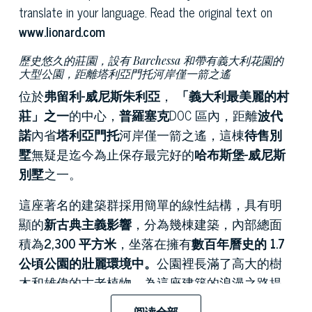
translate in your language. Read the original text on
www.lionard.com
歷史悠久的莊園，設有 Barchessa 和帶有義大利花園的
大型公園，距離塔利亞門托河岸僅一箭之遙
位於
弗留利-威尼斯朱利亞
，
「義大利最美麗的村
莊」之一
的中心，
普羅塞克
DOC 區內，距離
波代
諾
內省
塔利亞門托
河岸僅一箭之遙，這棟
待售別
墅
無疑是迄今為止保存最完好的
哈布斯堡-威尼斯
別墅
之一。
這座著名的建築群採用簡單的線性結構，具有明
顯的
新古典主義影響
，分為幾棟建築，內部總面
積為
2,300 平方米
，坐落在擁有
數百年曆史的 1.7
公頃公園的壯麗環境中。
公園裡長滿了高大的樹
木和雄偉的古老植物，為這座建築的浪漫之路提
供了宜人的陰涼區域，公園的盡頭是一個奇妙的
阅读全部