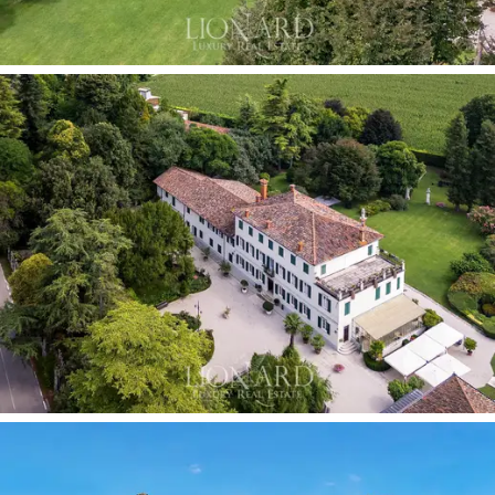
位。二戰期間，被德軍佔領後，又再次遭受同樣
的命運，直到兩次世界大戰結束時陷入荒廢和荒
廢的狀態。直到
1996 年
，該建築及其公園才得到
實質修復，當時啟動了一項重大
翻修和修復工
程
，尤其是 Barchessa。
別墅是舉辦私人聚會、商務會議、宴會和招待會
的絕佳場所，如今，別墅已恢復昔日輝煌，擁有
寬敞溫馨的客房，其古老的魅力和寬敞的空間非
常適合舉辦各種類型的活動。不乏專門用於更私
密和保守的場合的空間，所有空間都裝飾著奇妙
的時代細節，巧妙地恢復並恢復了以前的輝煌。
旁邊，古老的
Barchessa
於 1996 年進行了全面翻
修，改造成一家著名的
餐廳
，擁有兩個巨大的房
間，由美麗的古老赤土地板和優雅的木質天花板
連接在一起。透過落地窗，可以欣賞到別墅內維