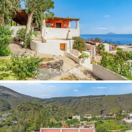
喧囂、沉浸在寧靜和自然美景氛圍中的人們的理
想目的地。
飯店坐落在獨特的海濱位置，分佈在 3 層，總面
積達 300 平方米。
別墅的建築風格是對西西里島
優雅的致敬，其內部採用反映當地工藝的
西西里
瓷器地板
。大型全景窗戶不僅照亮了房間，還提
供了周圍大海的生動畫面，從而將自然元素和現
代設計融為一體，實現了形式和功能的完美結
合。別墅內部設有
7 間寬敞的雙人臥室
，每間都佈
置精美，擁有絕佳的隱私和寧靜。起居區透過
全
景窗戶
與室外門廊自然連接，從而在室外和室內
之間創造了一個無縫的空間，讓人們在一天中的
任何時候都可以欣賞到
無邊無際的海景
。