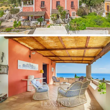
別墅外環繞著
4,000 平方公尺的繁茂花園
，花園裡
瀰漫著橄欖樹、龍舌蘭和夾竹桃的香氣，營造出
神奇而獨特的氛圍。
幾個全景露台和兩個有頂棚
的大門廊
，其中一個設有室外廚房、燒烤區和燃
木烤箱，為放鬆和舉辦清淡午餐或大型晚餐和露
天品嚐提供了理想的空間，環境神奇而迷人如風
海。這個奇妙的私人公園內設有一個
設計師設計
的游泳池，周圍有一個巨大的石頭日光浴區
，是
享受放鬆和幸福時刻的理想場所，同時享受從西
西里海海岸升起的有益健康的空氣。
這座迷人的全景海濱別墅位於伊奧利亞群島的聖
馬裡納薩利納出售，代表了美麗、舒適和自然的
和諧結合。
飯店位於薩利納 (Salina) 最負盛名和最
受保留的地點之一，不僅提供豪華的住所，而且
提供真正的生活方式，沉浸在風神群島的文化和
寧靜中。