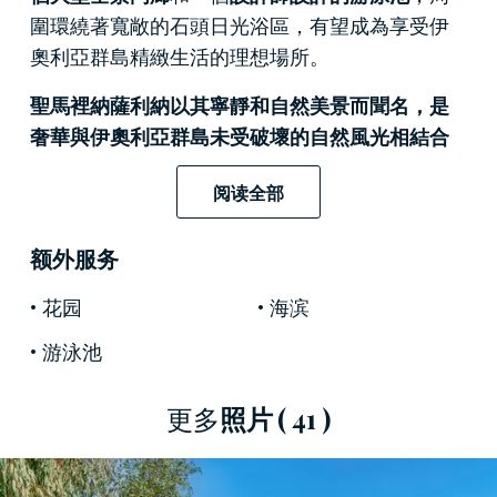
圍環繞著寬敞的石頭日光浴區，有望成為享受伊
奧利亞群島精緻生活的理想場所。
聖馬裡納薩利納以其寧靜和自然美景而聞名，是
奢華與伊奧利亞群島未受破壞的自然風光相結合
的地方。
該地區以其壯觀的景觀而聞名，這裡融
阅读全部
合了綠色的山丘、梯田葡萄園和水晶般清澈的大
海的壯麗景色。聖瑪麗娜是島上的主要港口，擁
额外服务
有一條熱鬧的海濱長廊，林立著咖啡館、商店和
餐館，供應以新鮮魚和卡波納塔為主料的當地美
花园
海滨
食。
島嶼完美地結合了自然美景、寧靜和真實，
游泳池
可以在山中徒步旅行，到達兩座死火山峰：Monte
Fossa delle Felci 和Monte dei Porri，從這裡可以欣賞
到其他伊奧利亞群島和伊奧利亞群島無與倫比的
更多
照片
( 41 )
景色。自然環境、輕鬆的生活節奏和居民的熱情
好客，使聖馬裡納薩利納成為那些想要逃離日常