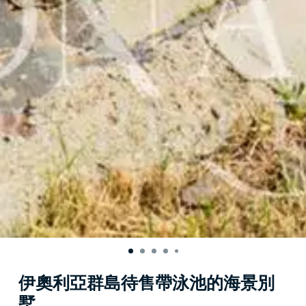
伊奧利亞群島待售帶泳池的海景別
墅