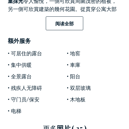
重採光
令人愉悅，一側可欣賞周圍茂密的植被，
另一側可欣賞建築的幾何花園。從貫穿公寓大部
分長度的
30平方公尺私人露臺
上，您還可以欣賞
阅读全部
到花園的美景，為睡眠區提供了專屬的戶外空
間。公寓設有
三間臥室
和
三間浴室，
以及一間目
额外服务
前用作書房的房間和一間可輕鬆改造成帶浴室的
臥室的洗衣房。公寓還擁有一個
40平方米的寬敞
可居住的露台
地窖
車庫
，可停放兩輛汽車和摩托車，一個小
地下
集中供暖
車庫
室
，以及位於公寓底層的70平方米空間，可用作
健身房/工作空間。
全景露台
阳台
該建築是一座按照最高品質和設計標準
近期建成
残疾人无障碍
双层玻璃
的全新綜合建築
，位於
米蘭東部
威尼斯門、布宜
守门员/保安
木地板
諾斯艾利斯門和羅馬門後面的
Città Studi
和
Corso
Plebisciti
之間，目前正經歷著偉大的藝術和文化復
电梯
興，擁有充滿活力和國際化的場館，即使在深夜
也能提供豐富的服務。
更多
照片
( 25 )