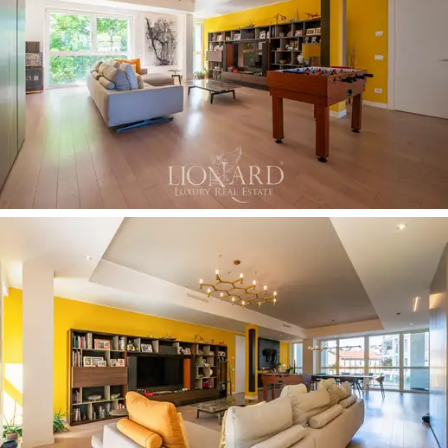
餐區
，可直接俯瞰沿著公寓內部輪廓延伸的
30 平
方米外部涼廊
。獨立的超現代
廚房
設備齊全，並
配有中央中島。私密舒適的
睡眠區
沿著優雅的走
廊佈置，走廊寬敞，內設精緻寬敞的衣櫃，與走
廊完美融合。目前有
三間臥室和三間浴室
，可以
按照原始設計修復
第四間臥室和浴室
，目前用作
書房和洗衣房。
露台是這棟房屋的一大亮點，它沿著公寓內部延
伸，可以欣賞到精心維護的幾何公共花園的寧靜
景色。這是一個小巧而私密的戶外綠洲，配備齊
全的休閒區、休息區、躺椅和早餐角，即使在城
市中，也能享受戶外的幸福與歡樂時光。
該房產還包括一個方便的
地下室
和一個
大型私人
車庫
，可容納兩輛汽車和一輛摩托車，對於那些
希望生活在義大利最迷人的城市之一，享受現代