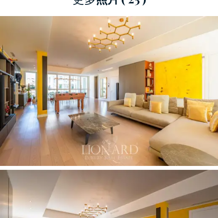
該房產是一處
尊貴專屬的住宅
，專為追求卓越的
人士打造：這套
豪華公寓
將
現代設計
與
精緻格調
完美融合，
並採用最高品質的裝飾和精心挑選的
材料。每個細節都體現了雄心勃勃的室內設計項
目，旨在提供舒適、優雅和極致的居住體驗。住
宅也充分考慮了永續性，利用
地熱能
進行室內供
暖和製冷，從而降低了能源成本，確保了卓越的
居住舒適度。此外，公寓配備
雙車庫
，配備
電動
車接口
，支持當今日益增長的環保未來理念。
這間待售公寓位於
五樓
，可搭乘電梯抵達，
室內
面積 280 平方米
，擁有
絕佳的雙平行景觀
，大而
美麗的窗戶讓自然光線充足，同時可欣賞到住宅
區周圍的綠地全景。
寬敞的起居區
包括一個寬
敞、舒適且實用的
開放空間，
一側是帶沙發、書
櫃和電視角落的起居室，另一側是帶大桌子的
用