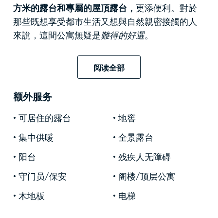
方米的露台和專屬的屋頂露台，
更添便利。對於
那些既想享受都市生活又想與自然親密接觸的人
來說，這間公寓無疑是
難得的好選
。
主層是起居和睡眠區：一個
約50平方米的大型客
阅读全部
廳與開放式廚房
相連，是整個住宅的溫馨中心，
大窗戶引入充足的自然光線，
近期翻新後
的現代
额外服务
風格更添幾分雅緻。同一層還設有睡眠區，包括
一間主臥和兩間次臥，非常適合用作兒童房或私
可居住的露台
地窖
人書房。所有房間共用
兩間浴室，
其中一間還配
集中供暖
全景露台
備了實用的洗衣區。
阳台
残疾人无障碍
樓上設有
露台和屋頂
，兩者內部相連，這正是
該
房產真正的價值所在
：約80平方米的戶外空間，
守门员/保安
阁楼/顶层公寓
可打造用餐區、休閒區和綠植區。兩層式的模式
木地板
电梯
使這間公寓成為追求靈活空間的家庭的理想之
選，可打造完全私密的
戶外健身區
或日光浴平