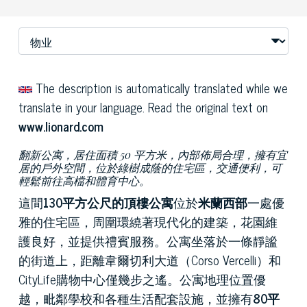
The description is automatically translated while we
translate in your language. Read the original text on
www.lionard.com
翻新公寓，居住面積 50 平方米，內部佈局合理，擁有宜
居的戶外空間，位於綠樹成蔭的住宅區，交通便利，可
輕鬆前往高檔和體育中心。
這間
130平方公尺的頂樓公寓
位於
米蘭西部
一處優
雅的住宅區，周圍環繞著現代化的建築，花園維
護良好，並提供禮賓服務。公寓坐落於一條靜謐
的街道上，距離韋爾切利大道（Corso Vercelli）和
CityLife購物中心僅幾步之遙。公寓地理位置優
越，毗鄰學校和各種生活配套設施，並擁有
80平