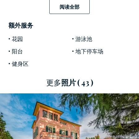
向抬高的底層，在那裡我們發現一個寬敞明亮的
阅读全部
接待大廳，裝飾著一個古老的壁爐，為地板、餐
廳、備用浴室和一個用餐廚房增添了聲望帶第二
额外服务
個壁爐。別墅中間有一個優雅的樓梯，可以通往
較高的樓層，其中一個是閣樓，全部專用於睡眠
花园
游泳池
區，共有五間臥室和四間浴室。
阳台
地下停车场
這個迷人的莊園設有設備齊全的健身區、桑拿浴
健身区
室和漩渦浴缸，並在游泳池旁邊的壯麗附屬建築
和地下停車場完成。
更多
照片
( 43 )
迷人的手繪壁畫和帝國風格的古董家具點綴其獨
特的奇妙新藝術風格，這些只是這座著名莊園所
能提供的一些重要特色。