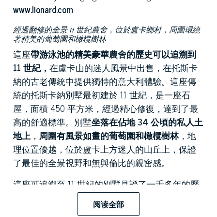
www.lionard.com
經過翻修的全景 11 世紀農舍，位於盧卡鄉村，周圍環繞
著精美的葡萄園和橄欖樹林
這座
帶游泳池的精美豪華農舍的歷史
可以追溯到
11 世紀，
在盧卡山的迷人風景中出售，在托斯卡
納的古老傳統中提供獨特的意大利體驗。這座傳
統的托斯卡納別墅最初建於 11 世紀，是一座石
屋，面積 450 平方米，經過精心修復，達到了最
高的舒適標準。別墅
坐落在佔地 34 公頃的私人土
地上
，
周圍有風景如畫的葡萄園和橄欖樹林
，地
理位置優越，位於盧卡上方迷人的山丘上，保證
了最佳的全景視野和無與倫比的親密感。
這座可追溯至 11 世紀的別墅見證了一千多年的歷
史，由於專門使用裸露的石材，以其
歷史價值和
阅读全部
永恆的魅力
而令人著迷。採用真實、珍貴、稀有