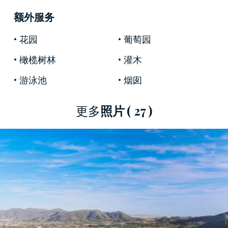
的古代材料進行了長期細緻的修復，完整地保留
额外服务
了其原始真實性。內部空間面積為 450 平方米，
包括
兩個約 50 平方米的大陽台
：一個配有石頭燒
花园
葡萄园
烤設施，可供戶外午餐和晚餐，另一個作為起居
橄榄树林
灌木
空間，供客人放鬆身心並欣賞壯麗的景色。別墅
設有寬敞的廚房、餐廳、客廳和休息室，樓上的
游泳池
烟囱
走廊通向五間全景臥室和盡可能多的套間浴室。
底樓的一個僻靜區域設有第六間臥室，配有獨立
更多
照片
( 27 )
浴室。除了歷史真實性之外，這座豪華的托斯卡
納農舍還配備了一切現代舒適設施，並設有一座
獨立的建築，內有技術系統，並提供存儲空間和
倉庫。
游泳池是這座壯麗房產無可爭議的主角
，不僅因
為其寬敞的尺寸（其尺寸為14 x 7 米，這是藝術遺
產辦公室允許的山坡別墅的最大尺寸），而且最