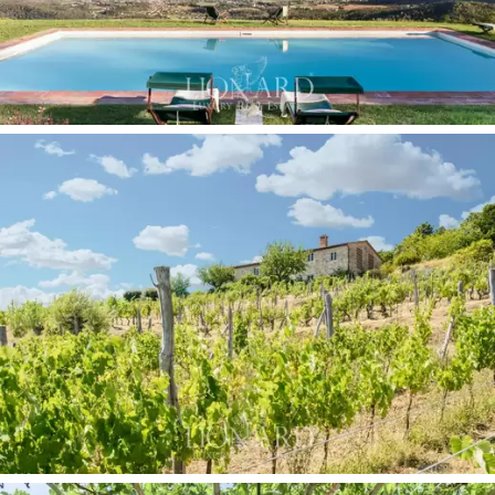
重要的是其壯觀的景色。從這裡可以
欣賞盧卡和
比薩的景色，在天氣最晴朗的時候，視野可以延
伸至裡窩那和大海。
該酒店周圍環繞著 34 公頃的
土地，其中 3 公頃的葡萄園和相同數量的橄欖園
用於生產優質油和葡萄酒，該酒店擁有一座
歷史
悠久的葡萄園，擁有著名的品牌。
這款酒獲得了
獨立指南“Gambero Rosso”的高度認可，該指南只挑
選最好的意大利葡萄酒，其中許多葡萄酒享譽全
球。就連
伊麗莎白女王
太后在訪問托斯卡納時也
選擇了這款酒作為皇家宴會的酒品。
全景景觀和大片綠地的罕見結合是這家非凡酒店
的特色。外部尺寸和優越的位置允許創建各種設
施，例如網球場或直升機場，使您擺脫山上別墅
的典型限制。同時享受絕對的隱私。這些獨特的
元素使這座別墅成為獨一無二的瑰寶。這座帶泳
池的非凡別墅是托斯卡納歷史和傳統的真正綠