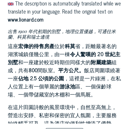
The description is automatically translated while we
translate in your language. Read the original text on
www.lionard.com
出售 1900 年代初期的別墅，地理位置優越，可通往米
蘭、科莫和瑞士邊境
這座
宏偉的待售房產
位於
科莫
省，距離最著名的
湖濱城鎮僅幾公里，由一棟
令人驚嘆的 20 世紀主
別墅
和一座建於較近時期但同樣大的
附屬建築
組
成，共有
800
間臥室。
平方公尺。
飯店周圍環繞著
一座
佔地 2.5 公頃的公園
，這裡是一片綠洲，在私
人位置上有一個華麗的
游泳池
區、一個保齡球
場、一個帶儲藏室的木棚和一個馬厩。
在這片田園詩般的風景環境中，自然至高無上，
營造出安靜、私密和保密的宜人氛圍，主要服務
始終觸手可及，這為酒店的便利性增添了優勢，