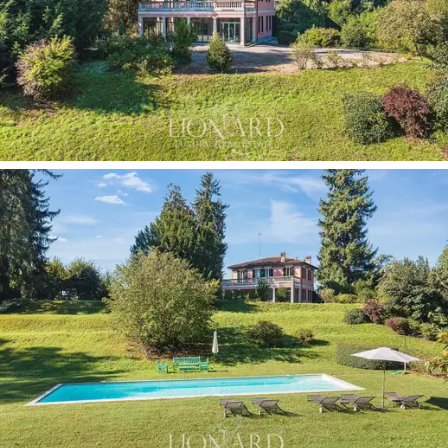
主、副別墅均可加高一層。該土地部分可建設，
還有足夠的空間建造第三棟建築，總面積高達 500
平方米。
主莊園前還有一塊 5,000 平方米的圍欄土地，有一
個獨立的街道入口，提供了建造大型停車場的所
有空間。
這棟
待售的豪華房產
以其優雅的時代風格而輝
煌，提供您在
科莫湖
郊區鬱鬱蔥蔥的大自然中放
鬆身心所需的一切，並且地理位置優越，可輕鬆
前往
米蘭
市和
馬爾彭薩
國際機場。