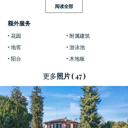
這增加了該酒店戰略位置所帶來的諸多優勢，非
阅读全部
常適合到達僅需半小時即可到達
米蘭
市及其主要
國際機場馬爾彭薩，
再多一點即可到達
瑞士邊
额外服务
境。
附近還有一個體育俱樂部，設有游泳池、網
球場、馬術中心和餐廳。
花园
附属建筑
主屋建於20世紀初，1992年進行了重大整修，擴
地窖
游泳池
大了原有結構。專為歡迎客人而設計的接待室位
阳台
木地板
於底樓，設有浴室，並配有帶臥室和洗衣房的備
用睡眠區。幾十年來完美保存的珍貴時期材料點
更多
照片
( 47 )
綴著室內空間，所有裝飾都裝飾著描繪各種設計
的精美手繪圖。
附屬建築添加到主別墅中，提供了另外400 平方
米的居住面積：建於1999 年，是一座新建建築，
有四間臥室，構成專門用於休息的主區，還有六
間浴室和一間附洗衣房的備用房間。如有需要，