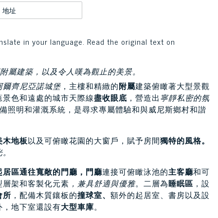
地址
nslate in your language. Read the original text on
間附屬建築，以及令人嘆為觀止的美景。
阿爾齊尼亞諾城堡
，主樓和精緻的
附屬
建築俯瞰著大型景觀
蔥景色和遠處的城市天際線
盡收眼底
，營造出
寧靜私密的氛
備照明和灌溉系統，是尋求專屬體驗和與威尼斯鄉村和諧
美木地板
以及可俯瞰花園的大窗戶，賦予房間
獨特的風格。
光。
起居區通往寬敞的門廳，門廳
連接可俯瞰泳池的
主客廳
和可
型層架和客製化元素
，兼具舒適與優雅
。二層為
睡眠區
，設
會所
，配備木質鑲板的
撞球室、
額外的起居室、書房以及設
外，地下室還設有
大型車庫
。