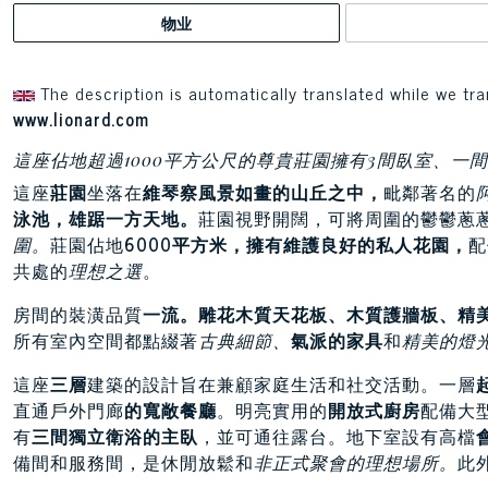
物业
The description is automatically translated while we tra
www.lionard.com
這座佔地超過1000平方公尺的尊貴莊園擁有3間臥室、一
這座
莊園
坐落在
維琴察風景如畫的山丘之中，
毗鄰著名的
泳池，雄踞一方天地。
莊園視野開闊，可將周圍的鬱鬱蔥
圍。
莊園佔地
6000平方米，擁有維護良好的私人花園，
配
共處的
理想之選
。
房間的裝潢品質
一流。
雕花木質天花板、木質護牆板、精
所有室內空間都點綴著
古典細節、
氣派的家具
和
精美的燈
這座
三層
建築的設計旨在兼顧家庭生活和社交活動。一層
直通戶外門廊
的寬敞餐廳
。明亮實用的
開放式廚房
配備大
有
三間獨立衛浴的主臥
，並可通往露台。地下室設有高檔
備間和服務間，是休閒放鬆和
非正式聚會的理想場所。
此