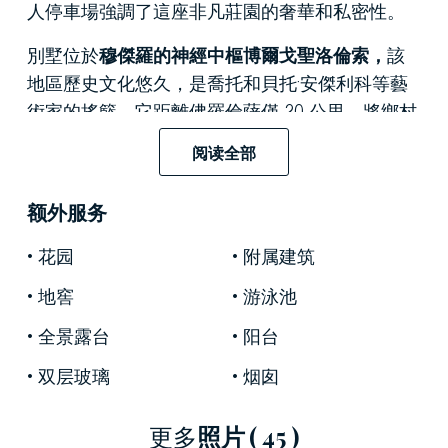
人停車場強調了這座非凡莊園的奢華和私密性。
別墅位於
穆傑羅的神經中樞博爾戈聖洛倫索，
該
地區歷史文化悠久，是喬托和貝托·安傑利科等藝
術家的搖籃。它距離佛羅倫薩僅 20 公里，將鄉村
的寧靜與世界上最著名的藝術城市之一的交通融
阅读全部
為一體。其優越的地理位置享有穆傑羅山谷的壯
麗景色，沉浸在橄欖林和葡萄園的景觀中。
额外服务
該酒店包括一棟
帶獨立公寓的主別墅和一座附屬
花园
附属建筑
建築
，為客人或活動提供多功能性和空間。主別
墅面積為 600 平方米，以其經典的矩形結構為特
地窖
游泳池
色，分佈在三層樓上，每層樓的特點都是質樸與
全景露台
阳台
現代元素之間的平衡。經過精心修復，它保留了
双层玻璃
烟囱
托斯卡納莊嚴別墅的獨特特徵
：橫樑和格子天花
板、石頭壁爐以及尊重當地傳統的設計。
更多
照片
( 45 )