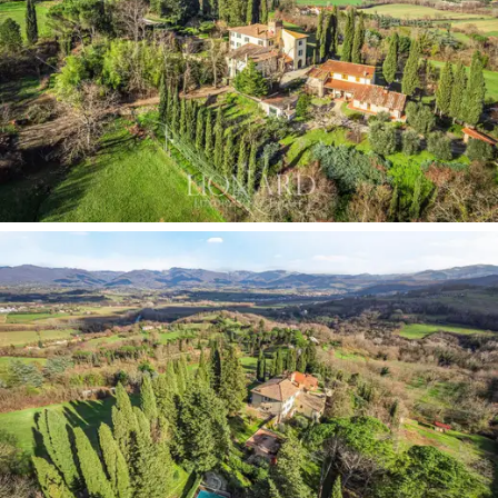
佔地 5 公頃的公園擁有田園詩般的景觀和私人小
徑
，環繞著別墅。露台花園、
兩個游泳池和一個
漩渦浴缸
提供獨特的戶外休閒場所。光線充足的
用餐區配有燒烤設施和大石桌，為您帶來歡樂的
時光。陽光露台可俯瞰山谷，享有令人驚嘆的全
景。
購買這棟別墅意味著讓自己沉浸在無與倫比的寧
靜與美麗的環境中，歷史、自然與現代和諧地融
為一體。穆傑羅的優越位置及其豐富的文化和景
觀，使該房產成為那些尋求
沉浸在自然之中但靠
近托斯卡納文化中心的獨特避難所的人的獨特投
資。