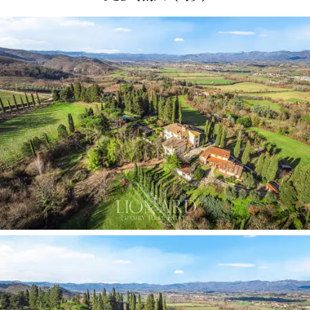
一樓通往歷史悠久的別墅的主入口，通往帶壁爐
的優雅客廳。這通往另一間帶古董壁爐和陽台的
客廳，然後通往帶有相鄰主廚房的餐廳，最後通
往一間可通往花園的臥室。一樓包括六間臥室和
一間儲藏室，俯瞰著明亮通風的綠色山丘。地下
室包括兩間臥室、一間小酒館、兩間浴室、一間
餐廳和一個雙入口。下層設有一間獨立的公寓，
具有獨特的鄉村魅力，設有帶壁爐的客廳、廚房
和兩間臥室。
別墅並不孤立，確保和平、安寧和
隱私。
毗鄰主別墅的
150 平方公尺
兩層
附樓
擁有裸露的牆
壁、赤土拱門和木質天花板，營造出迷人的氛
圍。它包括一個入口大廳、一間雙人臥室、一間
可轉換成雙人床臥室、一間帶廚房的大餐廳、一
間客廳和兩間浴室。附屬建築可從私人花園進
入，並配有獨特的圓形游泳池。