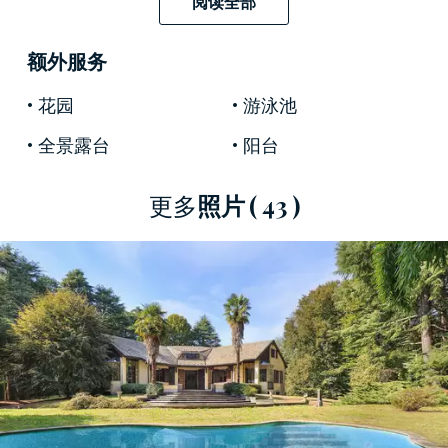
作為可根據個人品味定制的專屬私人住宅的理想
阅读全部
之選，該莊園還可以重新設計為高爾夫俱樂部服
務的優雅空間，設有俱樂部會所和現代水療中
额外服务
心。事實上，內部空間有驚人的 1,200 平方米，共
花园
游泳池
有 29 個住宅房間，包括 7 間臥室和 8 間浴室，
以及一個帶多個停車位的大車庫。
全景露台
阳台
這座
美麗的待售別墅
距離
科莫
市和
米蘭
市均只有
更多
照片
( 43 )
半小時車程，是可定制的歷史建築的典範。