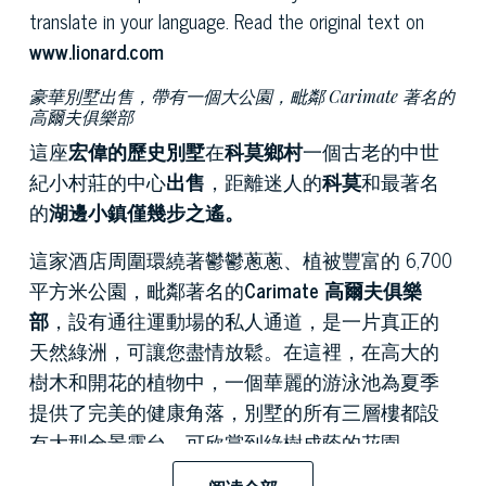
translate in your language. Read the original text on
www.lionard.com
豪華別墅出售，帶有一個大公園，毗鄰 Carimate 著名的
高爾夫俱樂部
這座
宏偉的歷史別墅
在
科莫鄉村
一個古老的中世
紀小村莊的中心
出售
，距離迷人的
科莫
和最著名
的
湖邊小鎮僅幾步之遙。
這家酒店周圍環繞著鬱鬱蔥蔥、植被豐富的 6,700
平方米公園，毗鄰著名的
Carimate 高爾夫俱樂
部
，設有通往運動場的私人通道，是一片真正的
天然綠洲，可讓您盡情放鬆。在這裡，在高大的
樹木和開花的植物中，一個華麗的游泳池為夏季
提供了完美的健康角落，別墅的所有三層樓都設
有大型全景露台，可欣賞到綠樹成蔭的花園。