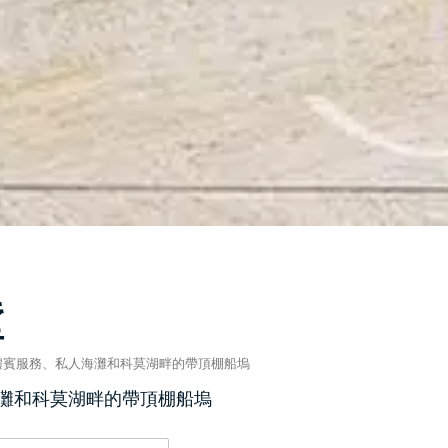
墅
禮賓服務、私人海灘和科莫湖畔的帶頂棚船塢
灘和科莫湖畔的帶頂棚船塢