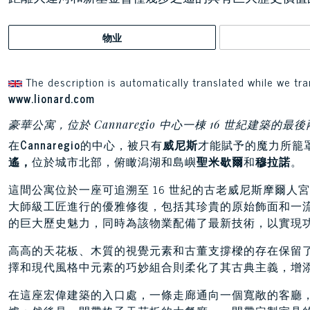
物业
The description is automatically translated while we tra
www.lionard.com
豪華公寓，位於 Cannaregio 中心一棟 16 世紀建築的最
在
Cannaregio
的中心，被只有
威尼斯
才能賦予的魔力所籠
遙，
位於城市北部，俯瞰潟湖和島嶼
聖米歇爾
和
穆拉諾
。
這間公寓位於一座可追溯至 16 世紀的古老威尼斯摩爾人宮
大師級工匠進行的優雅修復，包括其珍貴的原始飾面和一
的巨大歷史魅力，同時為該物業配備了最新技術，以實現
高高的天花板、木質的視覺元素和古董支撐樑的存在保留
擇和現代風格中元素的巧妙組合則柔化了其古典主義，增
在這座宏偉建築的入口處，一條走廊通向一個寬敞的客廳，客廳