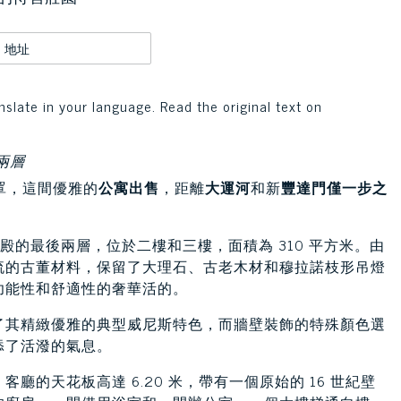
地址
nslate in your language. Read the original text on
後兩層
罩，這間優雅的
公寓出售
，距離
大運河
和新
豐達門僅一步之
殿的最後兩層，位於二樓和三樓，面積為 310 平方米。由
流的古董材料，保留了大理石、古老木材和穆拉諾枝形吊燈
功能性和舒適性的奢華活的。
了其精緻優雅的典型威尼斯特色，而牆壁裝飾的特殊顏色選
添了活潑的氣息。
的天花板高達 6.20 米，帶有一個原始的 16 世紀壁