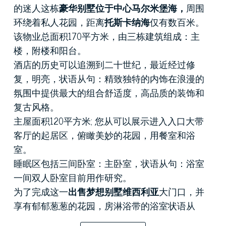
的迷人这栋
豪华别墅位于中心马尔米堡海，
周围
环绕着私人花园，距离
托斯卡纳海
仅有数百米。
该物业总面积170平方米，由三栋建筑组成：主
楼，附楼和阳台。
酒店的历史可以追溯到二十世纪，最近经过修
复，明亮，状语从句：精致独特的内饰在浪漫的
氛围中提供最大的组合舒适度，高品质的装饰和
复古风格。
主屋面积120平方米;
您从可以展示进入入口大带
客厅的起居区，俯瞰美妙的花园，用餐室和浴
室。
睡眠区包括三间卧室：主卧室，状语从句：浴室
一间双人卧室目前用作研究。
为了完成这一
出售梦想别墅维西利亚
大门口，并
享有郁郁葱葱的花园，房淋浴带的浴室状语从
句：一个组合舒适的衣柜的附属建筑。