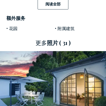
户外阳台拥有两个迷人的英式拱门，夏日的英文
阅读全部
时与朋友一起放松身心的凉爽休息室。
在花园私人矗立中一棵关系着大型的橙树，住宅
额外服务
为营造了一种氛围状语从句：解词的地中海气
花园
附属建筑
味。
更多
照片
( 31 )