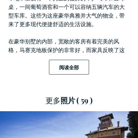
桌，一间葡萄酒窖和一个可以容纳五辆汽车的大
型车库。这些为这座豪华典雅并大气的物业，带
来了更多现代便捷舒适的生活设施。
在豪华别墅的内部，宽敞的客房有着完美的风
格，马赛克地板保护的非常好，而家具反映了这
座待售别墅的优雅，品味和地位。色彩缤纷的墙
壁，格子天花板，丰富和雅致的细节，所有的装
阅读全部
修和摆设都遵循统一的风格。无处不在的视觉冲
击和迷人魅力，从这座豪宅的每一个角落散发出
来。
更多
照片
( 59 )
第一层和第二层共有7个房间，每个房间有一个大
露台，可以欣赏周围的壮丽景色。
上到三楼，我们来到这座物业的最高处：塔楼。