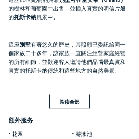
的樹林和葡萄園中出售，並插入真實的明信片般
的
托斯卡納
風景中
。
這座
別墅
有著悠久的歷史，其照顧已委託給同一
個家族二十多年，該家族一直關注經營家庭經營
的所有細節，並歡迎客人邀請他們品嚐最真實和
真實的托斯卡納傳統和這些地方的自然美景。
該物業的內部面積為900平方米，包括十三間寬敞
阅读全部
而安靜的臥室，可俯瞰周圍的綠地和基安蒂丘
陵。在裝飾和擺設中，我們發現了質樸的托斯卡
额外服务
納風格的簡約和優雅。每個房間都可以俯瞰
Sienese或Florentine山丘上的不同景觀。
花园
游泳池