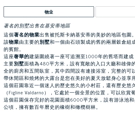
物业
著名的別墅出售在基安蒂地區
這個
著名的物業
出售被托斯卡納基安蒂的美妙的地區包圍
該
物業
由主要的
別墅
和一個由石頭製成的舊的兩層穀倉組
的賓館。
這座
奢華的
建築圍繞著一座可追溯至1000年的舊塔而建
主要
別墅
面積為480平方米，設有寬敞的入口大廳和雄偉
全的廚房和五間臥室，其中四間設有連接浴室，完整的可
帶休閒區和燒烤的大露台是您在美好的夏天放鬆身心並享用
這個莊園靠近一個迷人的歷史悠久的小村莊，還有歷史悠久的城鎮，
（Figline Valdarno），它處於一個全景的位置，可
這個莊園保存完好的花園面積6000平方米，設有游泳池
公頃，擁有數百年曆史的橡樹和橄欖樹林。