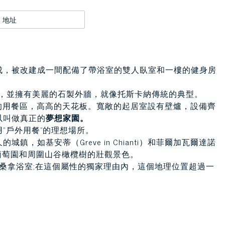
地址
。
成，被改建成一間配備了帶浴室的雙人臥室和一樓的健身房
成，並擁有美麗的石製外牆，就像托斯卡納傳統的典型。
的用餐區，高高的天花板。寬敞的起居室設有壁爐，設備齊
以叫做真正的
夢想家園。
“戶外用餐”的理想場所。
如基安蒂（Greve in Chianti）和菲爾加瓦爾達諾
以欣賞葡萄園和周圍山谷橄欖樹的壯觀景色。
和桑拿浴室;在這個屬性的獨家理由內，這個地理位置超過一