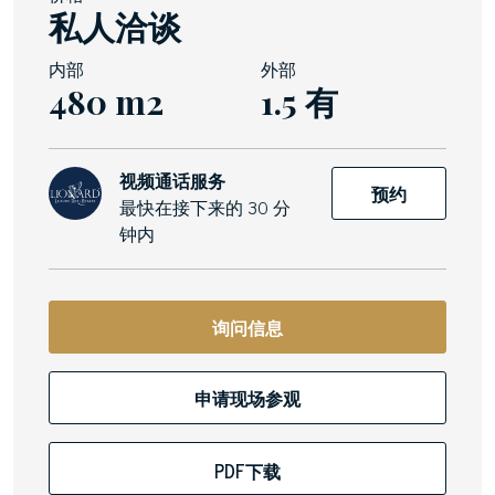
私人洽谈
内部
外部
480 m2
1.5 有
视频通话服务
预约
最快在接下来的 30 分
钟内
询问信息
申请现场参观
PDF下载