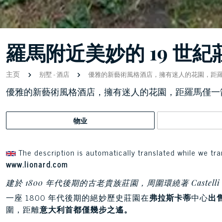
羅馬附近美妙的 19 世紀
主页
别墅
-
酒店
優雅的新藝術風格酒店，擁有迷人的花園，距
優雅的新藝術風格酒店，擁有迷人的花園，距羅馬僅一
物业
The description is automatically translated while we tra
www.lionard.com
建於 1800 年代後期的古老貴族莊園，周圍環繞著 Castelli
一座 1800 年代後期的絕妙歷史莊園在
弗拉斯卡蒂
中心
出
圍，距離
意大利首都僅幾步之遙。