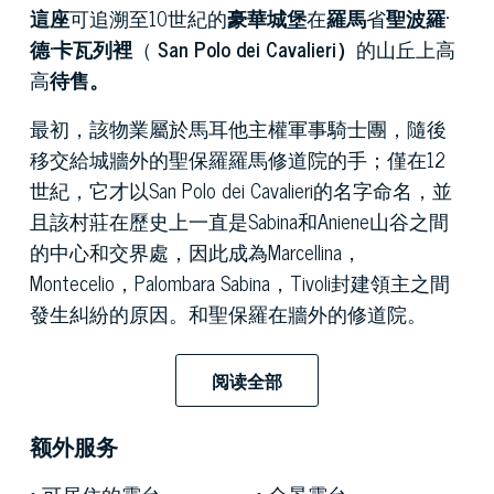
這座
可追溯至10世紀的
豪華城堡
在
羅馬
省
聖波羅·
德·卡瓦列裡
（
San Polo dei Cavalieri）
的山丘上高
高
待售
。
最初，該物業屬於馬耳他主權軍事騎士團，隨後
移交給城牆外的聖保羅羅馬修道院的手；僅在12
世紀，它才以San Polo dei Cavalieri的名字命名，並
且該村莊在歷史上一直是Sabina和Aniene山谷之間
的中心和交界處，因此成為Marcellina，
Montecelio，Palombara Sabina，Tivoli封建領主之間
發生糾紛的原因。和聖保羅在牆外的修道院。
在14世紀下半葉，這座城堡被租給Orsini家族，後
阅读全部
者在15世紀將其購得，將其轉變為軍事據點。
1558年，奧爾西尼（Orsini）家族將其出售給塞西
额外服务
（Cesi）家族，塞西（Cesi）家族將其用作貴族常