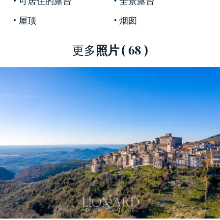
可居住的露台
全景露台
去的避暑別墅。1603年，由於費德里科·塞西
（Federico Cesi）的介入，它成為Accademia dei
屋顶
烟囱
Lincei的所在地，那裡藏有諸如伽利略·伽利雷。
更多
照片
( 68 )
1656年的瘟疫後，這座城堡傳給了Borghese家族，
成為教皇國的一部分，然後在意大利統一後獨
立。
這座豪華城堡佔地2,000平方米，多年來一直在進
行深入修復，使用最高質量的飾面和材料來保存
和提高其原始聲望。
內部有幾個接待室和飯廳，壁畫和大窗戶照亮了
房間，一個私人奉獻的小教堂，一個石牆的地
窖，非常適合保存葡萄酒，還有七個帶浴室的雙
人套房。
待售物業的真正瑰麗之處在於其屋頂露台，可欣