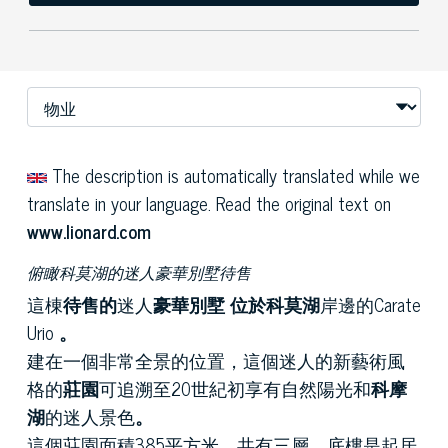
The description is automatically translated while we
translate in your language. Read the original text on
www.lionard.com
俯瞰科莫湖的迷人豪華別墅待售
這棟
待售的
迷人
豪華別墅
位於科莫湖
岸邊的Carate
Urio
。
建在一個非常全景的位置，這個迷人的新藝術風
格的
莊園
可追溯至20世紀初享有自然陽光和
科摩
湖
的迷人景色
。
這個莊園面積385平方米，共有三層。底樓是起居