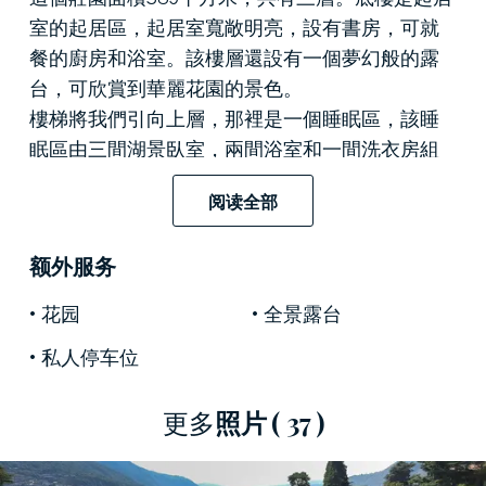
室的起居區，起居室寬敞明亮，設有書房，可就
餐的廚房和浴室。該樓層還設有一個夢幻般的露
台，可欣賞到華麗花園的景色。
樓梯將我們引向上層，那裡是一個睡眠區，該睡
眠區由三間湖景臥室，兩間浴室和一間洗衣房組
成。
阅读全部
二樓設有兩間帶一張雙人床的臥室，一間書房，
兩間浴室和一些雜物間。頂層設有溫室和迷人的
额外服务
全景露台，可欣賞周圍美景。
這座令人驚嘆的
豪華莊園
四周環繞著面積達370平
花园
全景露台
方米的大花園。
私人停车位
這棟
待售的豪華別墅
距離意大利最美麗的湖泊之
一僅幾步之遙，距
科莫
僅30公里
，
將安靜，私密
的環境與該地區的主要景點相結合。
更多
照片
( 37 )