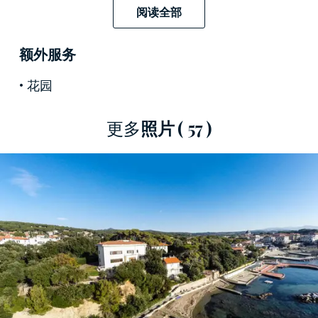
一些隱私的最佳居住地。
阅读全部
與圖書館和酒吧區富麗堂皇的大廳是歡樂和放鬆
的時刻的完美場所。從這裡，海水湛藍清澈的觀
额外服务
點是這家豪華的
夢想中的房子
的理想場所，也可
花园
以從2樓露台的讚賞。
更多
照片
( 57 )