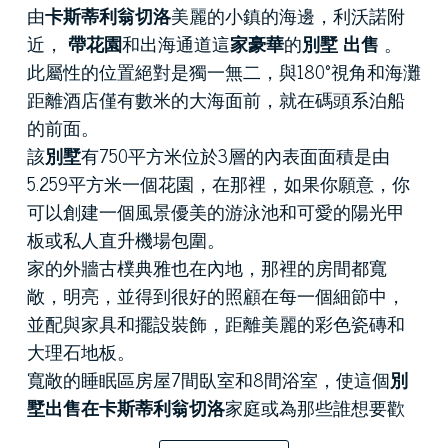
由
卡斯蒂利翁切洛
美麗的小鎮的海邊，利沃諾附
近，
帶花園
和出海通道這
家豪華
的
別墅
出售
。
此屬性的位置絕對是獨一無二，與180°視角和海灘
距離酒店僅有數米的大海面前，就在碼頭系泊船
的前面。
該
別墅
有750平方米位於3層的內表面面積是由
5.259平方米一個花園，在那裡，如果你願意，你
可以創建一個風景優美的游泳池和可愛的陽光甲
板或私人直升機場包圍。
家的外牆古樸典雅也在內地，那裡的房間都寬
敞，明亮，並得到很好的照顧在每一個細節中，
並配與家具和擺設裝飾，距離美麗的彩色瓷磚和
大理石地板。
寬敞的睡眠區房屋7間臥室和8間浴室，使這個
別
墅出售在卡斯蒂利翁切洛
家庭或為那些誰想要歡
迎他們的客人在一個精緻的環境，他們可以享受