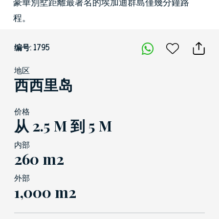
豪華別墅距離最著名的埃加迪群島僅幾分鐘路
程。
编号: 1795
地区
西西里岛
价格
从 2.5 M 到 5 M
内部
260 m2
外部
1,000 m2