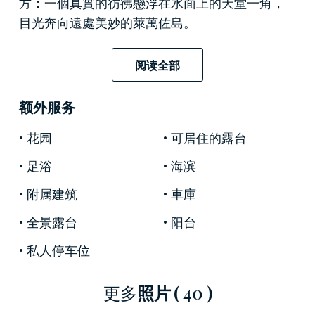
方：一個真實的彷彿懸浮在水面上的天堂一角，
目光奔向遠處美妙的萊萬佐島。
這座 260 平方米的別墅目前被用作迷人的住宿設
阅读全部
施，提供佈置典雅的客房和便利的服務，與大自
然完美融合。一樓入口處的走廊通向帶餐桌的起
额外服务
居區、專業廚房和大浴室。
花园
可居住的露台
四間雙人臥室均佈置精美並配備連接浴室，擁有
可欣賞壯麗海景的專屬全景陽台。特別是其中之
足浴
海滨
一，有一個帶溫水游泳池的小型私人露台，您可
附属建筑
車庫
以從那裡欣賞 Levanzo 島。
全景露台
阳台
地下室設有一些技術室、洗衣區和備用浴室，而
私人停车位
寬敞的室外區域是豪華與舒適相結合的理想場
所，設有充足的汽車停車設施。
更多
照片
( 40 )