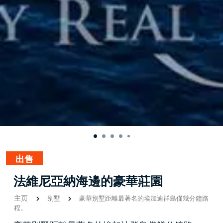
出售
法維尼亞納海邊的豪華莊園
主页
别墅
豪華別墅距離最著名的埃加迪群島僅幾分鐘路
程。