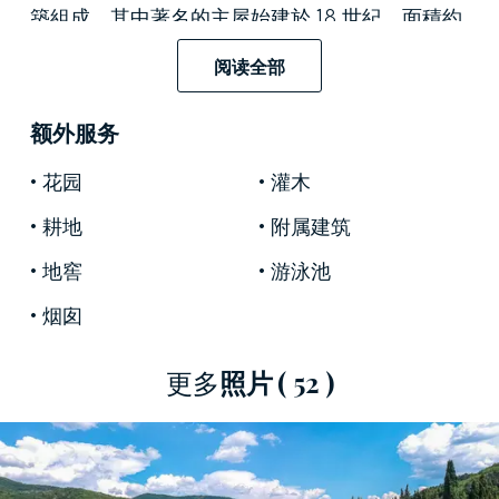
築組成，其中著名的主屋始建於 18 世紀，面積約
1,300 平方米，在四個樓層提供六間臥室和六間浴
阅读全部
室。旁邊是一座高貴的小教堂，建於 1710 年，中
央平面圖帶有圓頂拱頂。管理員的房子，約 60 平
额外服务
方米，有兩間臥室和一間浴室，擁有便利的雙通
道，從二級道路和別墅後面的庭院，車庫也位於
花园
灌木
此處，開髮長度為 21 平方米。一座約 2,700 平方
耕地
附属建筑
米的舊農舍，有五間臥室和六間浴室，與它的三
層樓相連。
地窖
游泳池
各種結構的部分修復使其原汁原味的 18 世紀輝煌
烟囱
得以完整保存，以至於主別墅今天仍然以其原始
建築形式出現，具有較高的中央主體，兩側是兩
更多
照片
( 52 )
個相同的鏡面側翼。
鑑於其保存完好的飾面和各種建築的大面積的價
值，該建築群非常適合希望開展酒店業務的任何