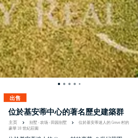
出售
位於基安蒂中心的著名歷史建築群
主页
别墅
-
农场
-
田园别墅
位於基安蒂迷人的 Greve 村的
豪華 18 世紀莊園