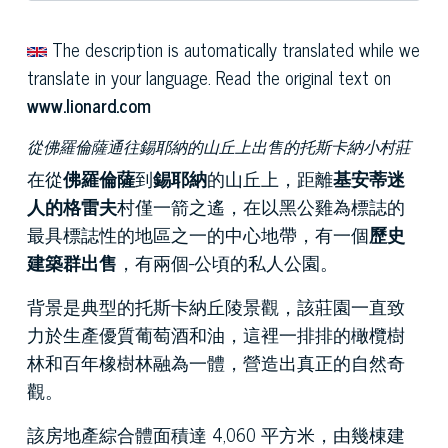
The description is automatically translated while we
translate in your language. Read the original text on
www.lionard.com
從佛羅倫薩通往錫耶納的山丘上出售的托斯卡納小村莊
在從
佛羅倫薩
到
錫耶納
的山丘上，距離
基安蒂迷
人的格雷夫
村僅一箭之遙，在以黑公雞為標誌的
最具標誌性的地區之一的中心地帶，有一個
歷史
建築群出售
，有兩個-公頃的私人公園。
背景是典型的托斯卡納丘陵景觀，該莊園一直致
力於生產優質葡萄酒和油，這裡一排排的橄欖樹
林和百年橡樹林融為一體，營造出真正的自然奇
觀。
該房地產綜合體面積達 4,060 平方米，由幾棟建