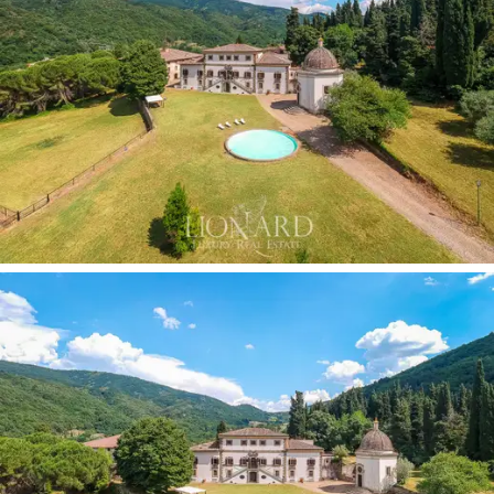
人，並通過建造大量客房和公寓來完成翻新工
作。在室外空間，一切都已準備就緒，以提供最
大的舒適和放鬆，這要歸功於一個華麗的游泳
池，豐富了通往別墅入口的 1,000 平方米花園，而
另一部分土地位於較低層，提供 6,000 平方米森
林和 1.3 公頃耕地。