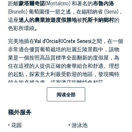
距離
蒙塔爾奇諾
(Montalcino) 和著名的
布魯內洛
(Brunello) 葡萄園僅一箭之遙，在錫耶納省 (Siena)，
這座
迷人的農業旅遊度假勝地
被
托斯卡納
鄉村
的
色彩所環繞
。
完美地插在
Val d'Orcia
和
Crete Senesi
之間，在一個
非常適合優質葡萄栽培的壯麗丘陵景觀中，該物
業是一個按照高品質標準全面翻新的度假屋，為
住在這裡的人提供正確的奢華組合和舒適。理想
的起點，探索意大利最受歡迎的地區，發現獨特
領土的卓越之處，這家酒店距離特色村莊
Buonconvento 僅 3 公里，距離 San Quirico d'Orcia 和
阅读全部
蒙塔爾奇諾 9 公里，距離蒙特普爾恰諾 30 公里，
距離錫耶納。
额外服务
典型的托斯卡納建築體現在這座華麗的農舍中，
花园
游泳池
覆蓋著結構的特色裸露磚塊，被選為在