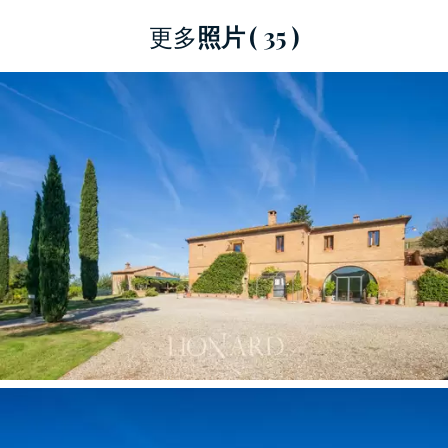
Buonconvento 拍攝電影的地點。
更多
照片
( 35 )
為使兩間專門用於招待的公寓個性化而選擇的家
具展示了精緻的古董家具和裝飾品，旨在重現一
種極具魅力的環境，就像我們住在主屋時一樣。
兩間公寓中的第一間，包括一個設備齊全的廚
房、一間舒適的臥室和一間浴室，位於家庭農舍
內，可直接通往泳池區。
第二套公寓可從位於房屋兩側的便利雙入口進
入，有兩間雙人臥室、一間大客廳、一間廚房和
兩間浴室。在它的前面，一個華麗的天篷配備了
雨傘、桌子和椅子，供您放鬆身心。
在該物業周圍 2,000 平方米的公園內，還有另外
兩座建築：一間約 40 平方米的小屋，裡面設有一
間帶客廳、小廚房、沙發床和浴室的一室公寓；