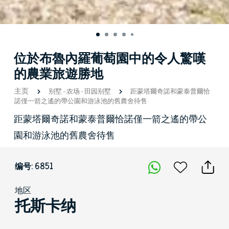
位於布魯內羅葡萄園中的令人驚嘆
的農業旅遊勝地
主页
别墅
-
农场
-
田园别墅
距蒙塔爾奇諾和蒙泰普爾恰
諾僅一箭之遙的帶公園和游泳池的舊農舍待售
距蒙塔爾奇諾和蒙泰普爾恰諾僅一箭之遙的帶公
園和游泳池的舊農舍待售
编号: 6851
地区
托斯卡纳