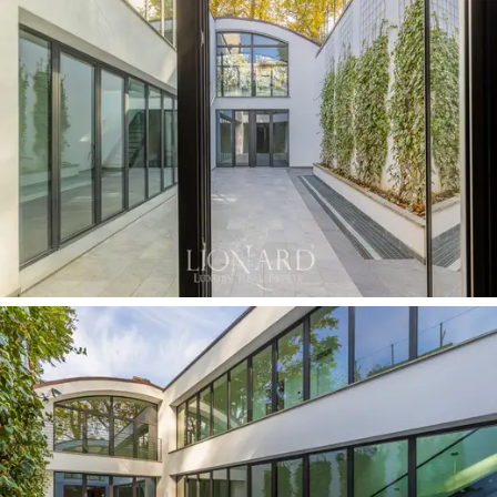
40 平方米的商業空間，可轉換為著名的公寓，以
及擁有九個停車位的大型地下停車場，為物業增
添了更多價值。
這座豪華莊園
位於獨特的戰略位置，距雄偉的
皮
蒂宮
和城市的主要歷史古蹟
僅一步之遙，是充分
享受絕對隱私和安寧
的理想場所，同時又不放棄
佛羅倫薩的主要服務。