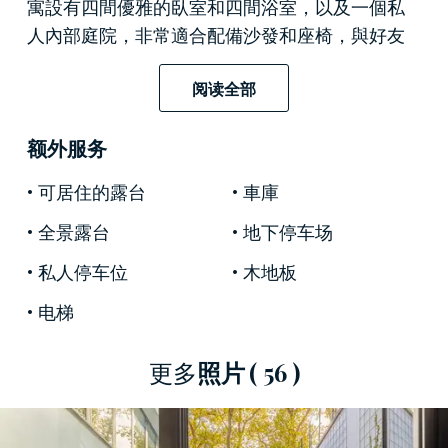
寓設有四間優雅的臥室和四間浴室，以及一個私
人內部庭院，非常適合配備沙發和座椅，與好友
共度愉快時光。露台可俯瞰美妙的波波里花園，
是您在舒適的家中充分享受迷人景色的理想場
阅读全部
所。
额外服务
第二套也是兩層，面積約150平方米，包括三間舒
適的臥室和三間浴室，以及寬敞的起居區和兩個
可居住的露台
車庫
華麗的內部庭院。
全景露台
地下停车场
最後一個單元占地107平方米，包括兩間臥室和兩
私人停车位
木地板
間浴室，一個美麗的起居區和一個私人內部庭
电梯
院。
這些迷人的待售公寓配有內部電梯，交通便利，
更多
照片
( 56 )
每一個細節都精雕細琢，配有精美的深色橡木地
板、設計優雅的固定裝置、空調系統和所有房間
均配備家庭自動化設備。