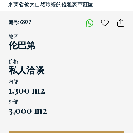
米蘭省被大自然環繞的優雅豪華莊園
编号: 6977
地区
伦巴第
价格
私人洽谈
内部
1,300 m2
外部
3,000 m2