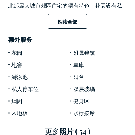
北部最大城市郊區住宅的獨有特色。花園設有私
人道路的雙入口，並種植了形態壯觀的植物，旨
在成為城市中的一個小綠洲，其中還包括一個壯
阅读全部
麗的游泳池和一個池塘。
额外服务
使用經過充分校準的周界重量傳感器、攝像頭電
路、防彈玻璃和應急室的先進系統保證了安全方
花园
附属建筑
面的最大效率。
地窖
車庫
這座兩層樓的房子擁有優雅的內飾，並配有品
游泳池
阳台
味，珍貴的設計元素與最高端的飾面融為一體。
私人停车位
双层玻璃
起居區是房子的中心，是一個精緻的分享場所，
也是純粹的放鬆場所。旁邊是一個大的睡眠區，
烟囱
健身区
有四間臥室和六間浴室。
木地板
水疗按摩
毗鄰但獨立的附樓為運動愛好者提供了完美的休
閒角落，設有帶水療中心的專屬窗戶健身室。
更多
照片
( 54 )