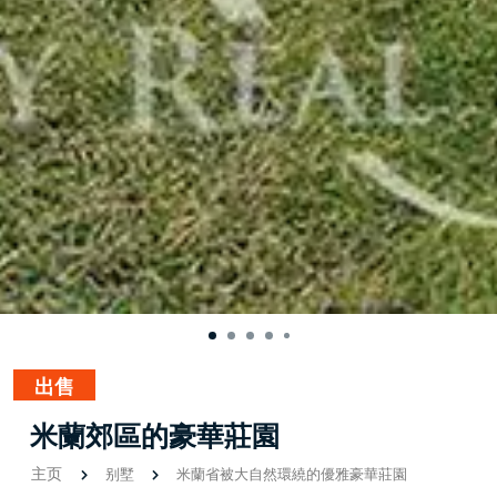
出售
米蘭郊區的豪華莊園
主页
别墅
米蘭省被大自然環繞的優雅豪華莊園