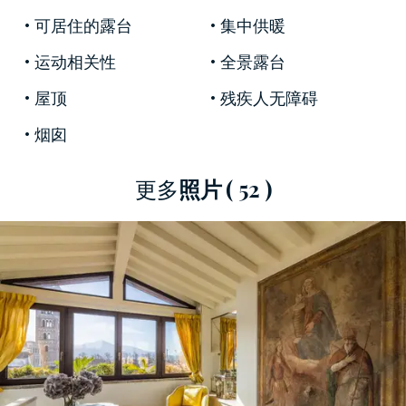
這家可愛的酒店配備了精心挑選的現代元素，並
可居住的露台
集中供暖
完美融合了其原始建築特色。精緻的家具裝飾著
所有房間，所有飾面均採用優質材料實現：浴室
运动相关性
全景露台
配有優雅的卡拉拉大理石，栗子製成的地板，精
屋顶
残疾人无障碍
緻的鑲板，上光的門窗以及由優質黃銅製成的把
手。
烟囱
這間
豪華公寓的
二樓設有一個入口，一個漂亮的
更多
照片
( 52 )
雙人大廳，一間書房，一個飯廳，一個就餐廚
房，一個供客人使用的浴室以及帶衛浴設施的主
臥室。較高的樓層設有起居區，廚房，臥室，備
用浴室，土耳其浴室和帶私人浴室的主臥室。
得益於其優越的地理位置，多功能，寬敞豪華的
客房以及所配備的所有舒適設施，這座
在盧卡出
售的
優雅
頂層公寓
在該地區的房地產市場上是獨
一無二的。