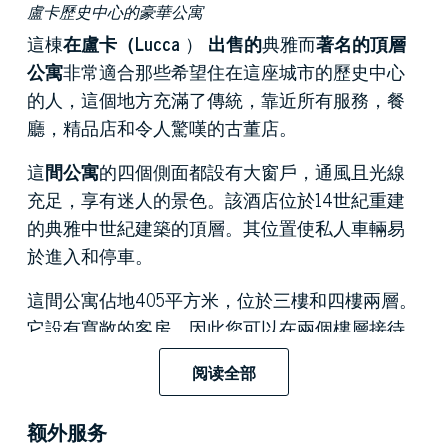
盧卡歷史中心的豪華公寓
這棟
在盧卡（Lucca
）
出售的
典雅而
著名的頂層
公寓
非常適合那些希望住在這座城市的歷史中心
的人，這個地方充滿了傳統，靠近所有服務，餐
廳，精品店和令人驚嘆的古董店。
這
間公寓
的四個側面都設有大窗戶，通風且光線
充足，享有迷人的景色。該酒店位於14世紀重建
的典雅中世紀建築的頂層。其位置使私人車輛易
於進入和停車。
這間公寓佔地405平方米，位於三樓和四樓兩層。
它設有寬敞的客房，因此您可以在兩個樓層接待
客人；這些通過引人注目的內部樓梯相連，該樓
阅读全部
梯通向屋頂露台。兩層樓也有自己的獨立系統，
使該物業可輕鬆分為兩個獨立的公寓。
额外服务