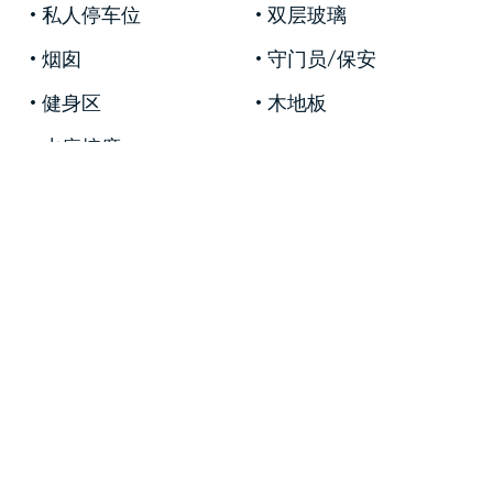
私人停车位
双层玻璃
像別墅一樣，質樸的別墅得到了完善的維護，並
配備了最新的系統。
烟囱
守门员/保安
對於那些在原始，親密的氛圍中尋求最大的奢華
健身区
木地板
和舒適感的人來說，這是一個完美的莊園。
水疗按摩
更多
照片
( 102 )