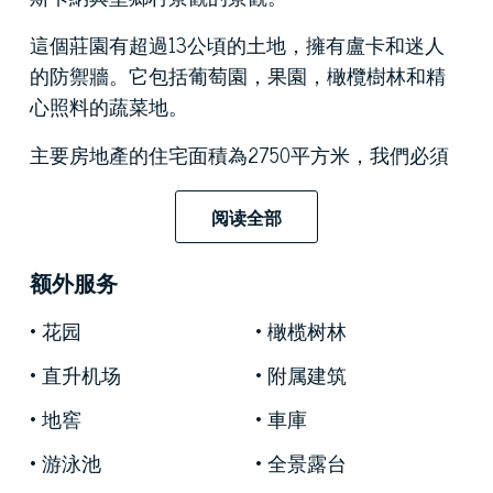
這個莊園有超過13公頃的土地，擁有盧卡和迷人
的防禦牆。它包括葡萄園，果園，橄欖樹林和精
心照料的蔬菜地。
主要房地產的住宅面積為2750平方米，我們必須
在其中增加約1000平方米的全景露台。
阅读全部
其明亮寬敞的客房擁有非凡的材料和無可挑剔的
風格，這是精美的室內設計作品的結果。它由三
额外服务
個寬敞的大廳組成，其中兩個分別位於一樓的西
側和東側，三個主臥，一個書房，一個專業廚
花园
橄榄树林
房，一個電影室和一個健身房。一樓還設有一個
直升机场
附属建筑
巨大的入口和一個迷人的冬季花園。
地窖
車庫
主別墅旁的農舍被分為兩個獨立的住宅單元，一
游泳池
全景露台
個供員工使用，另一個供客人使用。