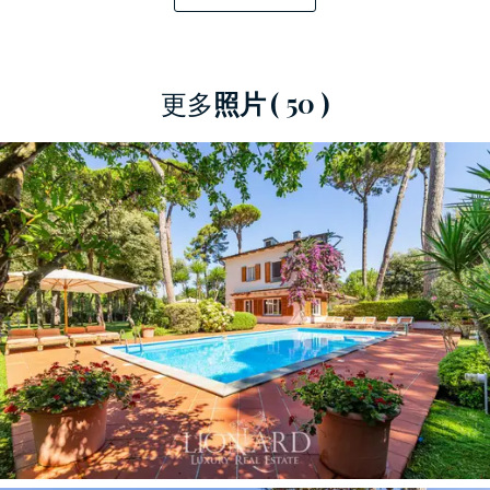
個浴室。
這座
典雅的別墅
位於久負盛名的羅馬帝國區
更多
照片
( 50 )
（Roma Imperiale），處於高端位置，距馬爾米堡
（Forte dei Marmi）的海洋，餐廳，受歡迎的夜生
活場所和購物區僅一箭之遙。
獨特而壯觀，位於Versilia的心臟地帶，這不僅是一
個完美的避暑別墅，而且全年仍是一個功能完善
且舒適的住所。