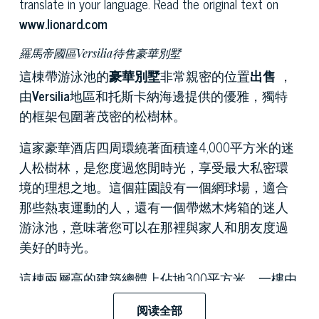
translate in your language. Read the original text on
www.lionard.com
羅馬帝國區Versilia待售豪華別墅
這棟帶游泳池的
豪華別墅
非常親密的位置
出售
，
由
Versilia
地區和托斯卡納海邊提供的優雅，獨特
的框架包圍著茂密的松樹林。
這家豪華酒店四周環繞著面積達4,000平方米的迷
人松樹林，是您度過悠閒時光，享受最大私密環
境的理想之地。這個莊園設有一個網球場，適合
那些熱衷運動的人，還有一個帶燃木烤箱的迷人
游泳池，意味著您可以在那裡與家人和朋友度過
美好的時光。
這棟兩層高的建築總體上佔地300平方米。一樓由
明亮寬敞的起居區組成，配有石壁爐和木牆，使
阅读全部
其非常舒適。該待售物業具有七個雙人臥室和六