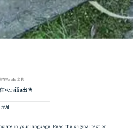
rsilia出售
rsilia出售
地址
nslate in your language. Read the original text on