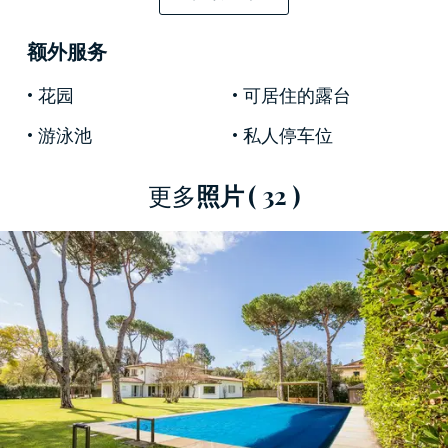
美麗的
莊園
擁有非常精緻的表面處理效果，並結
合了該地區高標準的最大舒適度。
额外服务
這個
待售的豪華莊園
四周環繞著面積達3500平方
花园
可居住的露台
米的迷人英式花園，並設有美麗的游泳池：是與
好夥伴度過快樂時光的理想場所。
游泳池
私人停车位
這座
在馬爾米堡出售的
優雅
莊園，
不僅處於距大
更多
照片
( 32 )
海僅幾步之遙的獨特位置，而且還擁有大量美麗
的景色，並由於其高大的樹籬而確保了隱私。