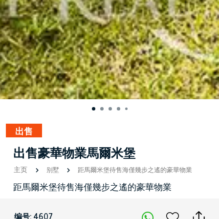
出售
出售豪華物業馬爾米堡
主页
别墅
距馬爾米堡待售海僅幾步之遙的豪華物業
距馬爾米堡待售海僅幾步之遙的豪華物業
编号: 4607