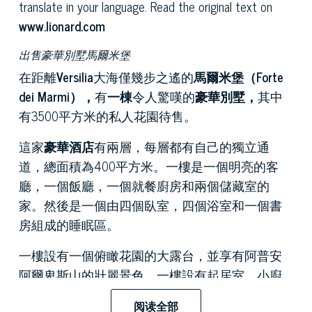
translate in your language. Read the original text on
www.lionard.com
出售豪華別墅馬爾米堡
在距離
Versilia
大海僅幾步之遙的
馬爾米堡（Forte
dei Marmi），
有
一棟
令人驚嘆的
豪華別墅，
其中
有3500平方米的私人花園待售。
這家
豪華酒店
有兩層，每層都有自己的獨立通
道，總面積為400平方米。一樓是一個明亮的客
廳，一個飯廳，一個就餐廚房和兩個儲藏室的
家。然後是一個由四個臥室，四個浴室和一個書
房組成的睡眠區。
一樓設有一個俯瞰花園的大露台，並享有阿普安
阿爾卑斯山的壯麗景色，一樓設有起居室，小廚
房，兩間臥室和一間浴室。值得一提的是，這個
阅读全部