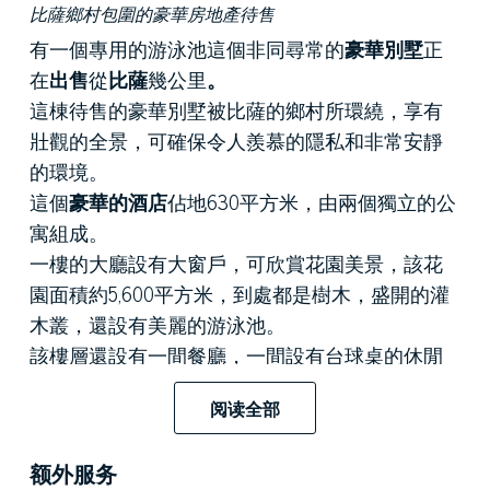
比薩鄉村包圍的豪華房地產待售
有一個專用的游泳池這個非同尋常的
豪華別墅
正
在
出售
從
比薩
幾公里
。
這棟待售的豪華別墅被比薩的鄉村所環繞，享有
壯觀的全景，可確保令人羨慕的隱私和非常安靜
的環境。
這個
豪華的酒店
佔地630平方米，由兩個獨立的公
寓組成。
一樓的大廳設有大窗戶，可欣賞花園美景，該花
園面積約5,600平方米，到處都是樹木，盛開的灌
木叢，還設有美麗的游泳池。
該樓層還設有一間餐廳，一間設有台球桌的休閒
活動大房間以及一個帶按摩浴缸的健身區。
阅读全部
八間臥室，八間浴室的特點是對細節的關注以及
高質量材料的出現，此外，所有房間均以精緻且
额外服务
本質上優雅的方式佈置。