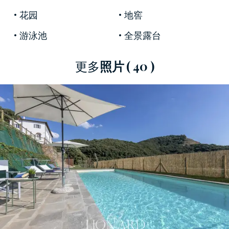
這個待售的豪華莊園還設有一個漂亮的全景露
花园
地窖
台，您可以從該露台欣賞周圍的環境。
游泳池
全景露台
由於所有這些物業，這棟
待售的別墅
目前是一個
絕佳的旅遊住宿設施。
更多
照片
( 40 )