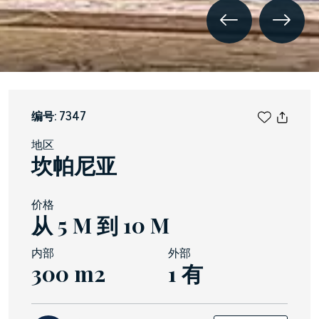
编号: 7347
地区
坎帕尼亚
价格
从 5 M 到 10 M
内部
外部
300 m2
1 有