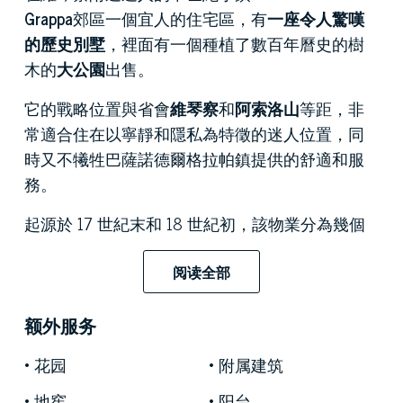
Grappa
郊區一個宜人的住宅區，有
一座令人驚嘆
的歷史別墅
，裡面有一個種植了數百年曆史的樹
木的
大公園
出售。
它的戰略位置與省會
維琴察
和
阿索洛山
等距，非
常適合住在以寧靜和隱私為特徵的迷人位置，同
時又不犧牲巴薩諾德爾格拉帕鎮提供的舒適和服
務。
起源於 17 世紀末和 18 世紀初，該物業分為幾個
主體，總內表面為 1,655 平方米。主樓在 1980 年
代經過精心修復，由一個便利的附樓、一個典型
阅读全部
的穀倉、看守人的房子和一個美妙的 17 世紀教堂
完成，該教堂仍然擁有壯麗的原始壁畫。
额外服务
超過兩公頃半的公園環繞著這座
古老的貴族莊
花园
附属建筑
園
，綠樹成蔭，在壯麗的百年老樹蔭下提供宜人
地窖
阳台