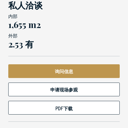
私人洽谈
内部
1,655 m2
外部
2.53 有
询问信息
申请现场参观
PDF下载