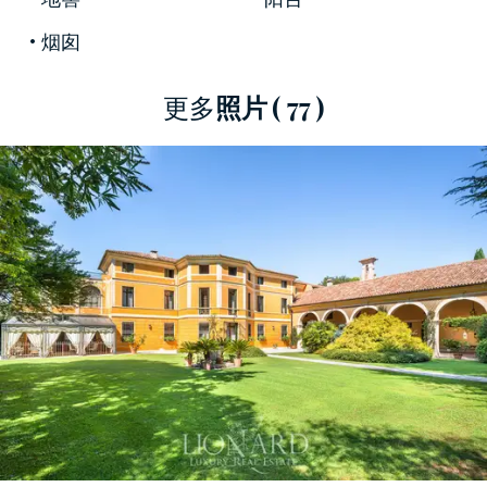
的戶外角落。
烟囱
更多
照片
( 77 )