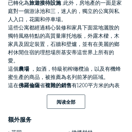
已轉化為
旅遊接待設施
;此外，房地產的一面是家
庭對一個游泳池和三，迷人的，獨立的公寓與私
人入口，花園和停車場。
這些公寓都經過精心裝修和家具下面當地灑脫的
獨特風格特點的高質量庫托地板，外露木樑，木
家具及固定裝置，石牆和壁爐，並有在美麗的鄉
村休閒住宿的理想場所基安蒂這世界上所有的
愛。
這個
農場
，如酒，特級初榨橄欖油，以及有機蜂
蜜生產的商品，被推薦為名列前茅的區域。
這在
佛羅倫薩
省
複雜的銷售
有1200平方米的內表
面，設有石和小磚質樸的結構，並且是家庭共有
10間臥室和10間浴室，屬於不同大小的6間公寓。
阅读全部
約260公頃的土地環繞在地產和花園的下部是家庭
對一個大的游泳池，這是由幾級石階訪問。這是
额外服务
花你的空閒時間，放鬆綠色的大自然包圍的理想