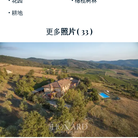
花园
橄榄树林
場所。
優雅和這美妙的
豪華別墅
的魅力，以及它的戰略
耕地
地位和安靜，輕鬆的環境，使該物業的真正的
夢
想家園。
更多
照片
( 33 )