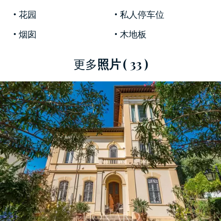
室、雙面用餐廚房和書房。走廊將睡眠區隔開，
花园
私人停车位
包括兩間臥室、一間書房、兩間浴室和一間儲藏
烟囱
木地板
室。一樓可通過內部樓梯到達，設有帶壁爐和通
往陽台的三人起居室、帶儲藏室的廚房、餐廳和
更多
照片
( 33 )
書房。在這裡，一條走廊通向一間大雙人臥室和
一間帶按摩浴缸和淋浴的浴室。大理石樓梯連接
閣樓地板，這裡有一間專為休閒而設計的華麗臺
球室，以及兩間臥室和一間浴室。
美妙的 20 平方米屋頂露台是欣賞特色全景塔的理
想角落，這是新藝術運動風格的優雅標誌性特
徵，在該莊園建造時非常流行。
在花園裡，兩個分別為 16 平方米和 40 平方米的
儲藏室完成了該物業，還有兩個私人停車位。