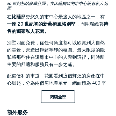
20 世紀初的豪華莊園，在比薩獨特的市中心設有私人花
園
在
比薩
歷史悠久的市中心最迷人的地區之一，有
一座 20 世紀初的新藝術風格別墅
，周圍環繞著
待
售的獨家私人花園。
別墅四面免費，從任何角度都可以欣賞到大自然
的美景，營造出輕鬆寧靜的氛圍。最大限度的隱
私將那些住在遠離市中心的人帶到這裡，同時離
主要的舒適和服務只有一步之遙。
配備便利的車道，花園看到這個輝煌的房產在中
心崛起，分為兩個房地產單元，總面積為 400 平
方米。近十年的精心翻新提升了房屋的歷史和建
築聲望，注重古老飾面的修復和優質材料的回
阅读全部
收。
额外服务
一樓的入口通向溫馨的起居區，設有寬敞的起居