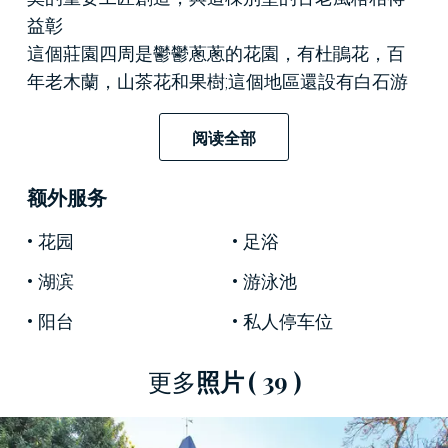
益彰
這個莊園四周是鬱鬱蔥蔥的花園，有杜鵑花，百
年老木蘭，山茶花和果樹;這個地區還設有白石游
泳池，日光浴區配有更衣室。這家酒店由帶外部
廚房的燒烤區完成。
阅读全部
它以其溫和的氣候，著名的
Borromean群島
以及它
提供的許多景點而聞名，
馬焦雷湖
肯定是意大利
额外服务
最迷人的地方之一。
花园
足浴
湖滨
游泳池
阳台
私人停车位
更多
照片
( 39 )