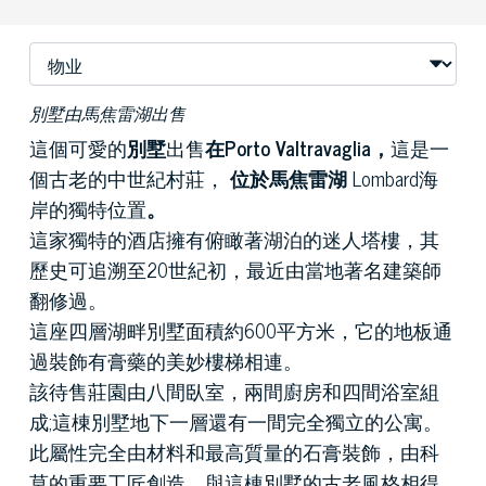
別墅由馬焦雷湖出售
這個可愛的
別墅
出售
在Porto Valtravaglia，
這是一
個古老的中世紀村莊，
位於馬焦雷湖
Lombard海
岸的獨特位置
。
這家獨特的酒店擁有俯瞰著湖泊的迷人塔樓，其
歷史可追溯至20世紀初，最近由當地著名建築師
翻修過。
這座四層湖畔別墅面積約600平方米，它的地板通
過裝飾有膏藥的美妙樓梯相連。
該待售莊園由八間臥室，兩間廚房和四間浴室組
成;這棟別墅地下一層還有一間完全獨立的公寓。
此屬性完全由材料和最高質量的石膏裝飾，由科
莫的重要工匠創造，與這棟別墅的古老風格相得