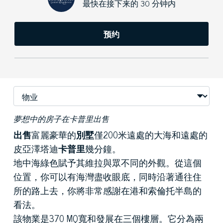
最快在接下来的 30 分钟内
预约
夢想中的房子在卡普里出售
出售
富麗豪華的
別墅
僅200米遠處的大海和遠處的
皮亞澤塔迪
卡普里
幾分鐘。
地中海綠色賦予其維拉與眾不同的外觀。從這個
位置，你可以有海灣盡收眼底，同時沿著通往住
所的路上去，你將非常感謝在港和索倫托半島的
看法。
該物業是370 MQ寬和發展在三個樓層。它分為兩