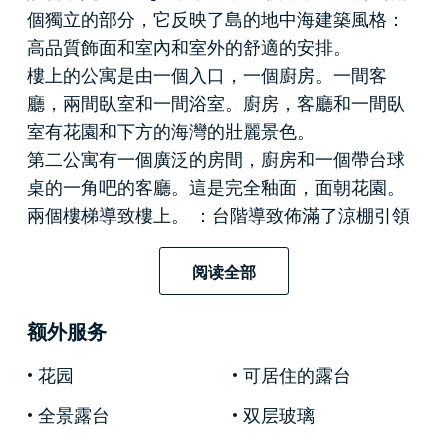
個獨立的部分，它反映了島的地中海建築風格：
高品質飾面和室內和室外的舒適的安排。
樓上的公寓是由一個入口，一個廚房。一間客
廳，兩間臥室和一間浴室。廚房，客廳和一間臥
室有花園和下方的海灣的壯麗景色。
第二公寓有一個廣泛的房間，廚房和一個帶台球
桌的一角吧的客廳。這是完全釉面，面朝花園。
兩個樓梯導致樓上。 ：台階導致佈滿了涼棚引領
豪華別墅，
在那裡你會發現一個廣泛的客廳，一
間廚房，一間浴室和兩間臥室內令人驚嘆的全景
阅读全部
露台。朝南的所有客房都在周圍的景觀和過海的
壯麗景色。
额外服务
池已建成的部分覆蓋的花園露台，豐富的鮮花和
花园
可居住的露台
棕櫚樹。這是一個加號，使得
在卡普里島
的
豪華
別墅
島的一個真正的明珠
全景露台
双层玻璃