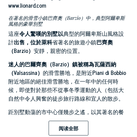
www.lionard.com
在著名的滑雪小鎮巴齊奧（Barzio）中，典型阿爾卑斯
風格的豪華別墅
這座
令人驚嘆的別墅以
典型的阿爾卑斯山風格設
計
出售，位於萊科
省著名的旅遊小鎮
巴齊奧
（Barzio）
安靜，親密的位置。
迷人的巴爾齊奧（Barzio）鎮被稱為瓦薩西納
（Valsassina）
的滑雪勝地，是附近
Piani di Bobbio
附近地區的絕佳滑雪勝地，在一年中的任何時
候，即使對於那些不從事冬季運動的人（包括大
自然中令人興奮的徒步旅行路線和宜人的散步。
距別墅動蕩的市中心僅幾步之遙，以其著名的餐
廳，一流的熟食店和出售典型產品的商店而聞
名，這棟待售別墅座落在其所有的輝煌之中。它
阅读全部