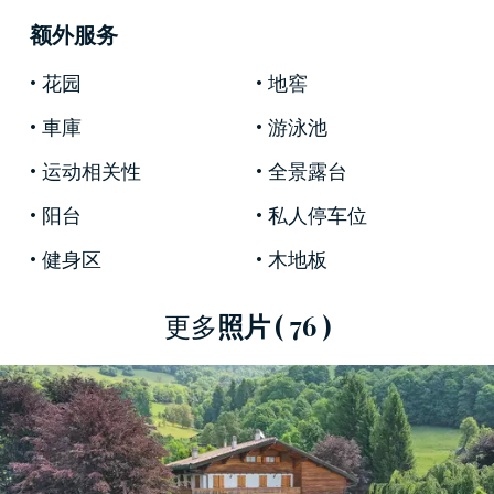
高高的全景位置可欣賞到令人驚嘆的美景，從下
面的活潑村莊到構成它的寂靜白雪皚皚的山峰，
额外服务
都可以一覽無餘。
花园
地窖
木材的存在使它的鋼筋混凝土結構變得溫暖而溫
車庫
游泳池
馨，木材是使房屋具有典型的山區木屋外觀的主
运动相关性
全景露台
要元素。在雄偉的立面上，大窗戶可通往迷人的
全景，為優雅的室內裝飾提供出色的自然光線。
阳台
私人停车位
這座別墅沉浸在一個佔地3,000平方米的大型公園
健身区
木地板
中，完美地像高大的樹木和灌木叢一樣被修剪成
草坪，共有三層，佔地1,000平方米。一個大的外
更多
照片
( 76 )
部樓梯通向房屋及其寬敞的起居區，包括一個溫
馨的玻璃餐廳，一個帶華麗木格子天花板和畫廊
的大起居室。這個地方的精緻優雅來自其豪華的
飾面和珍貴的，保存完好的材料，例如優質釘木
的原始地板以及帶有古老雕刻石材框架的壁爐。