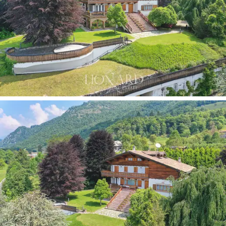
地板由定制廚房，禮賓浴室和衣櫃室以及一個員
工區，一間雙人臥室和一間私人浴室完成。
中央樓梯通向第二層，是睡眠區的所在地，並裝
飾有木製陽台，可俯瞰下面的客廳。長長的中央
走廊連接著五間臥室，其中三間非常寬敞並設有
一間連接浴室。頂層目前被用作休閒區。
在底樓，可以從花園的各個側面直接進入，有一
個粉紅色的石頭陽台，被大全景窗戶封閉。在同
一樓層上，我們還發現一個寬敞的空間，內設用
餐區，磚塊和壁爐，帶台球桌的遊戲室以及帶室
內溫水游泳池，更衣室和淋浴的康體區以及更衣
室和浴室。
為了在著名的
巴齊奧（Barzio）
鎮完成這棟
宏偉的
別墅的出售
，還設有一個約100平方米的門房，兩
個大車庫，並有可能在花園中創建多個運動場