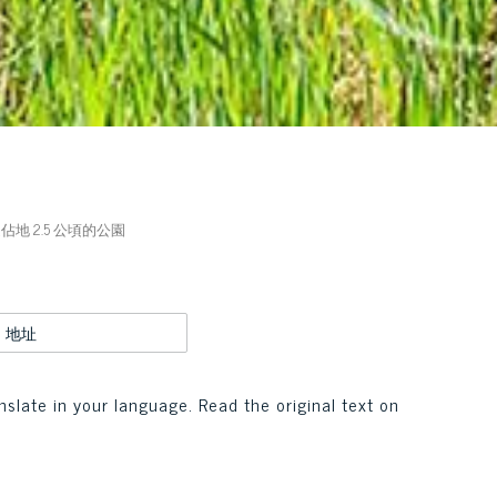
近佔地 2.5 公頃的公園
地址
nslate in your language. Read the original text on