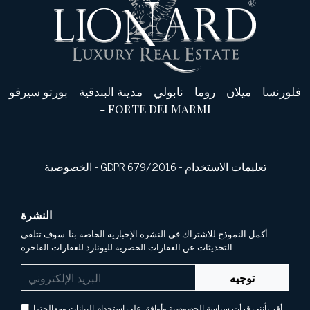
فلورنسا
-
ميلان
-
روما
-
نابولي
-
مدينة البندقية
-
بورتو سيرفو
-
FORTE DEI MARMI
تعليمات الاستخدام
-
GDPR 679/2016
-
الخصوصية
النشرة
أكمل النموذج للاشتراك في النشرة الإخبارية الخاصة بنا. سوف تتلقى
التحديثات عن العقارات الحصرية لليونارد للعقارات الفاخرة.
توجيه
أقر بأنني قرأت سياسة الخصوصية وأوافق على استخدام البيانات ومعالجتها