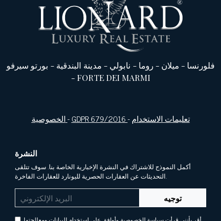
فلورنسا
-
ميلان
-
روما
-
نابولي
-
مدينة البندقية
-
بورتو سيرفو
-
FORTE DEI MARMI
تعليمات الاستخدام
-
GDPR 679/2016
-
الخصوصية
النشرة
أكمل النموذج للاشتراك في النشرة الإخبارية الخاصة بنا. سوف تتلقى
التحديثات عن العقارات الحصرية لليونارد للعقارات الفاخرة.
توجيه
أقر بأنني قرأت سياسة الخصوصية وأوافق على استخدام البيانات ومعالجتها