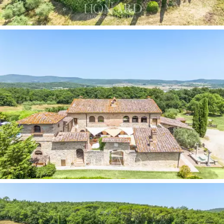
على غرفتي نوم وحمامين، بالإضافة إلى علية واسعة
بمساحة 60 مترًا مربعًا مع طابق نصفي. تم إنشاء
المساحة بأكملها من الهيكل الأصلي للمزرعة القديمة،
وبالتالي الحفاظ على
سحر توسكان الريفي الساحر
من
خلال استخدام المواد الأصيلة من المنطقة.
ويؤدي الفناء الداخلي الكبير، ذو الأعمدة التاريخية
المحفوظة بشكل رائع، إلى المطعم الذي يتميز بغرفة
مشرقة ذات أقواس رائعة ومطبخ احترافي وثلاثة
حمامات. تشتمل المساحة الخارجية على
شرفة أرضية
مريحة ومسبح مع مساج مائي ومنطقة للحمامات
الشمسية
. يوفر العقار ما يقرب من 35 هكتارًا من
الأراضي، والتي تشمل
مناطق حرجية وبساتين زيتون
وكروم ومراعي للحيوانات، بالإضافة إلى بحيرتين
وموقف سيارات كبير مغطى ومكشوف.
خلابتين
يقع منتجع السياحة الزراعية هذا، المنغمس في منطقة