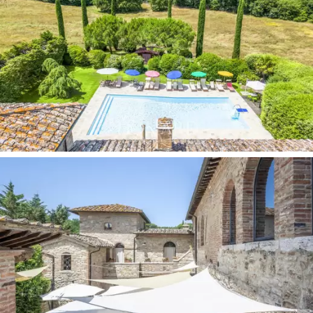
شيانتي سينيز الرائعة، في موقع استراتيجي يضعه بين
مدينة سيينا الشهيرة وكورتونا الرائعة ومدينة أريتسو
الأترورية القديمة ومدينة مونتيبولسيانو الخلابة
المشهورة بنبيذها الأحمر الشهير.
يوفر هذا الملجأ القديم
إقامة مريحة ومتجددة
على اتصال وثيق بريف سيينا،
مما يسمح للضيوف بالاستمتاع بالمشي أو الرحلات
الاستكشافية بالدراجات الجبلية عبر الغابات المحيطة أو
ركوب الخيل الساحر على التلال المحيطة أو الاستمتاع
بالمياه الحرارية في المنطقة.