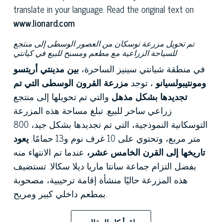
translate in your language. Read the original text on
www.lionard.com
تم تحويل مزرعة توسكان من العصور الوسطى إلى منتجع
للسياحة الزراعية مع مطعم ومسبح للبيع في كيانتي
في منطقة شيانتي سينيز الساحرة،
بين مدينتي أريتسو
ومونتيبولسيانو
، توجد
مزرعة القرون الوسطى التي تم
تجديدها بشكل مذهل
والتي تم تحويلها إلى منتجع
زراعي ساحر للبيع. تبلغ مساحة هذه المزرعة
التوسكانية النموذجية، التي تم تجديدها بشكل جيد، 800
متر مربع، وتحتوي على 10 غرف نوم و13 حمامًا.
يعود
تاريخها إلى القرن الخامس عشر،
عندما
تم الانتهاء منه
بفضل التزام جماعة سانتا ماريا ديلا سكالا. تستضيف
هذه المزرعة حاليًا منشأة إقامة ترحيبية، مصحوبة
بمطعم داخلي كبير ومريح.
تتمتع هذه المزرعة بأصول قديمة جدًا وجمال جوهري
اقرأ كل المقال