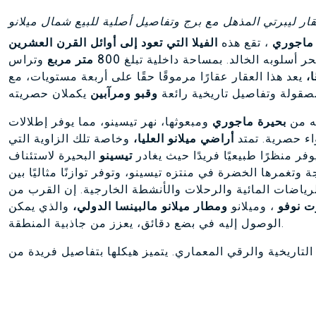
ار ليبرتي المذهل مع برج وتفاصيل أصلية للبيع شمال ميلانو
 ماجوري
، تقع هذه
الفيلا التي تعود إلى أوائل القرن العشرين
 أسلوبه الخالد. بمساحة داخلية تبلغ
800 متر مربع
وتراس
يعد هذا العقار عقارًا مرموقًا حقًا على أربعة مستويات، مع
قولة وتفاصيل تاريخية رائعة
وقبو
ومرآبين
ه من
بحيرة ماجوري
ومبعوثها، نهر تيسينو، مما يوفر إطلالات
اء حصرية. تمتد
أراضي ميلانو العليا،
وخاصة تلك الزاوية التي
فر منظرًا طبيعيًا فريدًا حيث يغادر
تيسينو
البحيرة لاستئناف
 وتغمرها الخضرة في منتزه تيسينو، وتوفر توازنًا مثاليًا بين
رياضات المائية والرحلات والأنشطة الخارجية. إن القرب من
ت نوفو
، وميلانو
ومطار ميلانو مالبينسا الدولي،
والذي يمكن
الوصول إليه في بضع دقائق، يعزز من جاذبية المنطقة.
التاريخية والرقي المعماري. يتميز هيكلها بتفاصيل فريدة من
ذات تيجان
بزخارف على الطراز الشرقي
،
والنوافذ الزجاجية
ا لأسلوب
فن الآرت نوفو
، والتي تثري الرواق بألعاب هندسية
ر العصر، بفضل
أرضيات الرخام الخشنة
، والسلالم الحجرية،