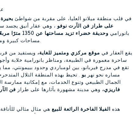
عق
في قلب منطقة ميلانو العليا، على مقربة من شواطئ
بحيرة
على طراز فن الآرت نوفو
، وهي عقار أنيق يجسد سحر
بانورامي
وحديقة خضراء تزيد مساحتها عن 1350 مترًا مربعًا،
يكملان حصريته.
مساحات كبيرة ومص
يقع العقار في
موقع مركزي ومتميز للغاية،
ويستفيد من قرب
ساحرة مغمورة في الطبيعة، ومناظر بانورامية خلابة وأجو
تقع في مدرج فيربانو، بين لومباردي وحدود بييمونتي، مما يو
مساره نحو نهر
بو
. تحيط بهذه المنطقة التلال المتدحرجة
الجمال الطبيعي وتنوع الخدمات، مع إمكانية ممارسة ال
فاريزي،
وهي مدينة مشهورة بآثارها على طراز
فن الآر
هذه
الفيلا الفاخرة الرائعة للبيع
هي مثال مثالي للأناقة 
نوعها، مثل
النوافذ الثلاثية
، المزينة بأعمدة خرسانية 
الملونة الفنية
بإطارات من الحديد المطاوع، والتي تمثل رمزً
وخطوط متعرجة. تحتفظ التصميمات الداخلية بكل سح