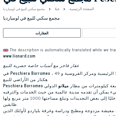
الصفحة الرئيسية
فيلا
مجمع سكني للبيع في لومبارديا
مجمع سكني للبيع في لومبارديا
العقارات
The description is automatically translated while we tra
www.lionard.com
عقار فاخر مع أسباب خاصة حصرية للبيع
، هذا المجمع السكني يتكون من الفيلا الرئيسية ومركز الفروسية و 49
Peschiera Borromeo
في
هكتار من الأراضي للبيع.
بضعة كيلومترات من مطار
ميلانو
الدولي
Peschiera Borromeo
على فيلا رئيسية تحتاج داخليًا إلى بعض التجديدات وتبلغ مساحتها 1000 متر مربع ولها
طابقين.
عيشة مزدوجة ومطبخ ودراسة وغرفة بلياردو لأولئك الذين