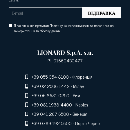
ВІДПРАВКА
Я заявляю, що прочитав Політику конфіденційності та погодився на
використання та обробку даних
LIONARD S.p.A. s.u.
P.I. 01660450477
+39 055 054 8100
- Флоренція
+39 02 2506 1442
- Мілан
+39 06 8681 0250
- Рим
+39 081 1938 4400
- Naples
+39 041 267 6500
- Венеція
+39 0789 192 5600
- Порто Черво