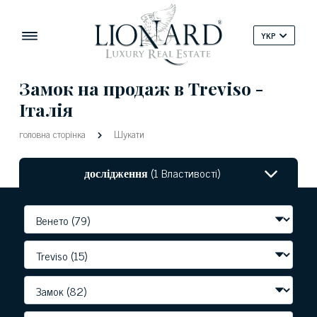
YKP
Замок на продаж в Treviso -
Італія
головна сторінка
Шукати
дослідження
(1 Властивості)