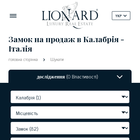
YKP
Замок на продаж в Калабрія -
Італія
головна сторінка
Шукати
дослідження
(0 Властивості)